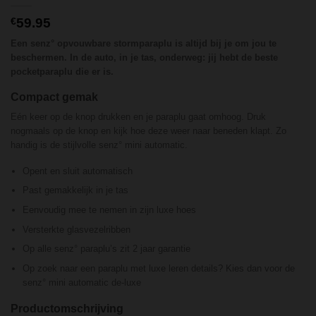
€
59.95
Een senz° opvouwbare stormparaplu is altijd bij je om jou te
beschermen. In de auto, in je tas, onderweg: jij hebt de beste
pocketparaplu die er is.
Compact gemak
Eén keer op de knop drukken en je paraplu gaat omhoog. Druk
nogmaals op de knop en kijk hoe deze weer naar beneden klapt. Zo
handig is de stijlvolle senz° mini automatic.
Opent en sluit automatisch
Past gemakkelijk in je tas
Eenvoudig mee te nemen in zijn luxe hoes
Versterkte glasvezelribben
Op alle senz° paraplu’s zit 2 jaar garantie
Op zoek naar een paraplu met luxe leren details? Kies dan voor de
senz° mini automatic de-luxe
Productomschrijving