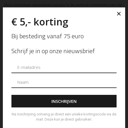
Deze onmisbare opvouwbare paraplu is de perfecte combinatie van stijl
en innovatie. Dankzij de aerodynamische vorm kan deze compacte,
wind-bestendige paraplu windsnelheden tot 100 km/u aan. Het
innovatieve mechanisme opent en sluit de paraplu met één druk op de
knop. Onze premium, strak geweven stof beschermt je niet alleen tegen
de regen, maar biedt ook een beschermingsfactor van UPF50+. Dit
betekent dat meer dan 98% van de UV-stralen wordt tegengehouden.
✓ Gratis verzending vanaf 75 euro
✓ Voor 17 uur besteld volgende dag in huis!
✓ Bezoek ook onze winkel in Bunschoten-Spakenburg
Uitverkocht
Ook beschikbaar in de winkel
Categorieën:
Accessoires
,
Senz