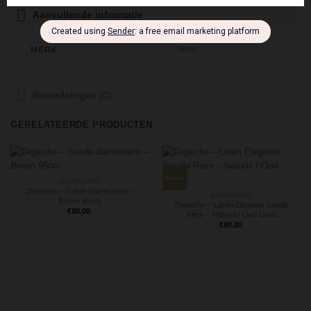
Aanvullende informatie
Senz
MERK
Beoordelingen (0)
GERELATEERDE PRODUCTEN
Nieuw
ACCESSOIRES
Depeche – Suède damesriem –
ACCESSOIRES
Brown 95cm
Depeche – Leren Elegante Smalle
€
80.00
Riem – Naturel / Oud Goud
€
80.00