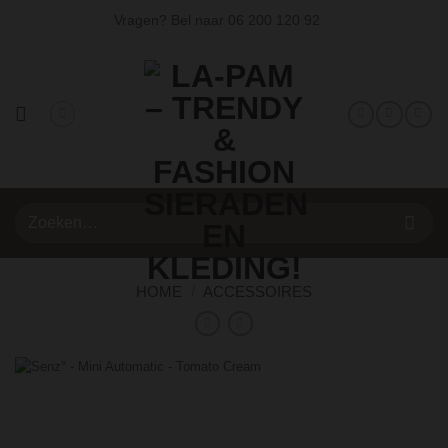
Ga
Vragen? Bel naar
06 200 120 92
naar
inhoud
Zoeken
naar:
HOME
/
ACCESSOIRES