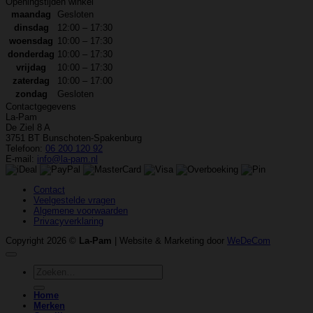
Openingstijden winkel
maandag
Gesloten
dinsdag
12:00 – 17:30
woensdag
10:00 – 17:30
donderdag
10:00 – 17:30
vrijdag
10:00 – 17:30
zaterdag
10:00 – 17:00
zondag
Gesloten
Contactgegevens
La-Pam
De Ziel 8 A
3751 BT Bunschoten-Spakenburg
Telefoon:
06 200 120 92
E-mail:
info@la-pam.nl
Contact
Veelgestelde vragen
Algemene voorwaarden
Privacyverklaring
Copyright 2026 ©
La-Pam
| Website & Marketing door
WeDeCom
Zoeken
naar:
Home
Merken