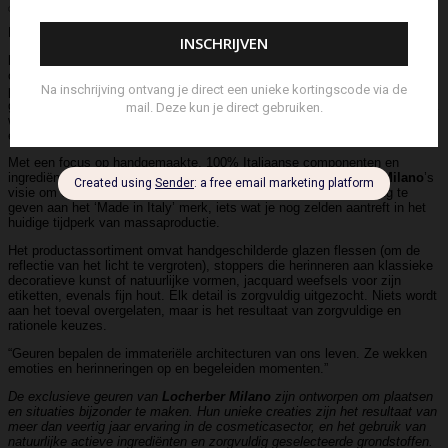
Beschrijving
Locherber
Locherber Milano
kan niet alleen bogen op drie generaties erfgoed, maar
ook op het huwelijk van Italiaanse passie en Zwitserse
precisie.
Locherber Milano
is terecht trots op zijn decennialange
geschiedenis, maar ook op het feit dat het bedrijf nog steeds onafhankelijk
wordt gerund en in familiebezit is, wat zorgt voor een onveranderd ethos
en totale creatieve vrijheid.
Met een focus op handgemaakte, 100% Italiaanse componenten en
ingrediënten in het gehele productassortiment, is het
Locherber Milano
’s
visie om een gevoel van persoonlijkheid, luxe en oprechtheid terug te
geven aan het ‘Made in Italy’ merk, iets wat je nog zelden aantreft in het
huidige tijdperk van massaproductie.
Het productassortiment omvat handgeschilderde glazen flessen (om de
reflectie van het licht te vergroten), stoppers die herinneren aan klassieke
decoratieve kunst of natuurlijke vormen, jacquard weefsels voor zijn
etiketten, evenals fijn hout. Elk detail is zorgvuldig uitgezocht. Niets wordt
aan het toeval overgelaten, maar is het resultaat van zorgvuldige en
rationele keuzes.
“Geuren bepalen de immateriële architecturen van ons leven. Ze wekken
emoties en herinneringen op en begeleiden momenten.”
De exclusieve geuren van
Locherber Milano
zijn ontworpen om plaatsen
en situaties bijzonder te maken. Hun unieke creaties zijn het resultaat van
meer dan veertig jaar ervaring in de cosmeticasector, en het gebruik van
natuurlijke actieve ingrediënten en zorgvuldig geselecteerde grondstoffen.