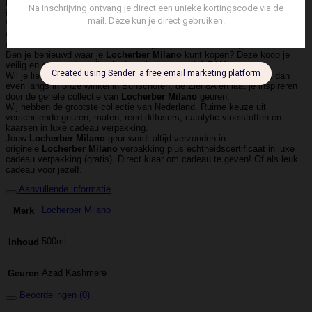
Het succes van
Locherber Milano
blijkt wel uit het feit dat het merk
inmiddels ook internationaal wordt verkocht.
Wij zijn er dan ook heel trots op dat wij
Locherber Milano
als één van de
eersten aan kunnen bieden in Nederland. Neem snel een kijkje in onze
web-shop en verbaas jezelf over de geuren van dit prachtige merk.
Ben je benieuwd waar je
Locherber Milano
kunt kopen? Deze koop je
veilig en eenvoudig online in de web-shop van
LA-PAM.
Wil je liever de
Locherber Milano
geuren eerst even ruiken? Kom dan
even langs in onze winkel in Bunschoten, de Ziel 8A en laat je inspireren
door de gehele collectie van
Locherber Milano
geuren.
Wij hebben de grootste collectie van Nederland. Ruime keuze uit
verschillende geuren, maten, reed diffusers, catalytic vloeistoffen en
kaarsen in luxe cadeau verpakking.
Jouw
Locherber Milano
geur wordt altijd verzonden in
originele
Locherber Milano
verpakking plus echtheidscertificaat in luxe
cadeau verpakking (gratis). Direct klaar om cadeau te geven! Of als leuk
cadeau voor jezelf.
Aanvullende informatie
Locherber Milano
Merk
500ml
Inhoud
Azad Kashmere
Geuren
Beoordelingen (0)