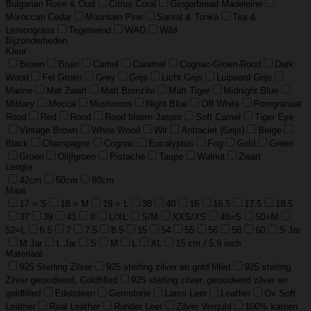
Bulgarian Rose & Oud
Citrus Coral
Gingerbread Madeleine
Moroccan Cedar
Mountain Pine
Santal & Tonka
Tea &
Lemongrass
Tegenwind
WAD
Wild
Bijzonderheden
Kleur
Brown
Bruin
Camel
Caramel
Cognac-Groen-Rood
Dark
Wood
Fel Groen
Grey
Grijs
Licht Grijs
Luipaard Grijs
Marine
Mat Zwart
Matt Bronzite
Matt Tiger
Midnight Blue
Military
Mocca
Mushroom
Night Blue
Off White
Pomgranaat
Rood
Red
Rood
Rood bloem Jaspis
Soft Camel
Tiger Eye
Vintage Brown
White Wood
Wit
Antraciet (Grijs)
Beige
Black
Champagne
Cognac
Eucalyptus
Fog
Gold
Green
Groen
Olijfgroen
Pistache
Taupe
Walnut
Zwart
Lengte
42cm
50cm
80cm
Maat
17 = S
18 = M
19 = L
38
40
16
16.5
17.5
18.5
37
39
41
8
L/XL
S/M
XXS/XS
48=S
50=M
52=L
6.5
7
7.5
8.5
15
54
55
56
58
60
S Jar
M Jar
L Jar
S
M
L
XL
15 cm / 5.9 inch
Materiaal
925 Sterling Zilver
925 sterling zilver en gold filled
925 sterling
Zilver geoxideerd, Goldfilled
925 sterling zilver, geoxideerd zilver en
goldfilled
Edelsteen
Gemstone
Lams Leer
Leather
Ox Soft
Leather
Real Leather
Runder Leer
Zilver Verguld
100% katoen