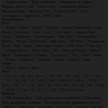
Agathis Amber
Basil & Mandarin
Bergamotto di Calabria
Bulgarian Rose & Oud
Citrus Coral
Gingerbread Madeleine
Moroccan Cedar
Mountain Pine
Santal & Tonka
Tea &
Lemongrass
Tegenwind
WAD
Wild
Bijzonderheden
Kleur
Brown
Bruin
Camel
Caramel
Cognac-Groen-Rood
Dark
Wood
Fel Groen
Grey
Grijs
Licht Grijs
Luipaard Grijs
Marine
Mat Zwart
Matt Bronzite
Matt Tiger
Midnight Blue
Military
Mocca
Mushroom
Night Blue
Off White
Pomgranaat
Rood
Red
Rood
Rood bloem Jaspis
Soft Camel
Tiger Eye
Vintage Brown
White Wood
Wit
Antraciet (Grijs)
Beige
Black
Champagne
Cognac
Eucalyptus
Fog
Gold
Green
Groen
Olijfgroen
Pistache
Taupe
Walnut
Zwart
Lengte
42cm
50cm
80cm
Maat
17 = S
18 = M
19 = L
38
40
16
16.5
17.5
18.5
37
39
41
8
L/XL
S/M
XXS/XS
48=S
50=M
52=L
6.5
7
7.5
8.5
15
54
55
56
58
60
S Jar
M Jar
L Jar
S
M
L
XL
15 cm / 5.9 inch
Materiaal
925 Sterling Zilver
925 sterling zilver en gold filled
925 sterling
Zilver geoxideerd, Goldfilled
925 sterling zilver, geoxideerd zilver en
goldfilled
Edelsteen
Gemstone
Lams Leer
Leather
Ox Soft