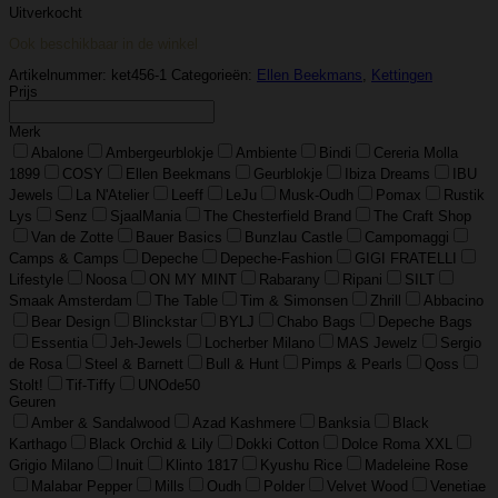
Uitverkocht
Ook beschikbaar in de winkel
Artikelnummer:
ket456-1
Categorieën:
Ellen Beekmans
,
Kettingen
Prijs
Merk
Abalone
Ambergeurblokje
Ambiente
Bindi
Cereria Molla
1899
COSY
Ellen Beekmans
Geurblokje
Ibiza Dreams
IBU
Jewels
La N'Atelier
Leeff
LeJu
Musk-Oudh
Pomax
Rustik
Lys
Senz
SjaalMania
The Chesterfield Brand
The Craft Shop
Van de Zotte
Bauer Basics
Bunzlau Castle
Campomaggi
Camps & Camps
Depeche
Depeche-Fashion
GIGI FRATELLI
Lifestyle
Noosa
ON MY MINT
Rabarany
Ripani
SILT
Smaak Amsterdam
The Table
Tim & Simonsen
Zhrill
Abbacino
Bear Design
Blinckstar
BYLJ
Chabo Bags
Depeche Bags
Essentia
Jeh-Jewels
Locherber Milano
MAS Jewelz
Sergio
de Rosa
Steel & Barnett
Bull & Hunt
Pimps & Pearls
Qoss
Stolt!
Tif-Tiffy
UNOde50
Geuren
Amber & Sandalwood
Azad Kashmere
Banksia
Black
Karthago
Black Orchid & Lily
Dokki Cotton
Dolce Roma XXL
Grigio Milano
Inuit
Klinto 1817
Kyushu Rice
Madeleine Rose
Malabar Pepper
Mills
Oudh
Polder
Velvet Wood
Venetiae