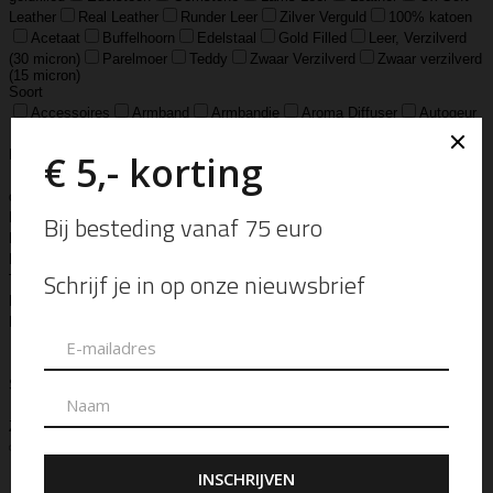
Leather
Real Leather
Runder Leer
Zilver Verguld
100% katoen
Acetaat
Buffelhoorn
Edelstaal
Gold Filled
Leer, Verzilverd
(30 micron)
Parelmoer
Teddy
Zwaar Verzilverd
Zwaar verzilverd
(15 micron)
Soort
Accessoires
Armband
Armbandje
Aroma Diffuser
Autogeur
Avondtasje
Bandana
Beanie
Bedel
Belt
Big Bag
Bowlingtas
Brillen Etui
Broche
Bumbag
Business Bag
Clip
Clutch
Creditcard Houder
Creditcard Wallet
Crossbody
Eau
de Parfum
Enkelbandje
Enveloptas
Etherische Olie
Etui
Fiber Sticks
Geurkaars
Geurkaart
Hand- & Bodylotion
Hand- &
Bodywash
Handschoen
Handtas
Hanger
Heuptas
Hoed
Hoedje
Home-Spray
Kaars
Ketting
Laptop Tas
Make-Up
Tasje
Mills
Mini Bag
Muts
Navulling ‘Catalytic’ Geurbrander
Navulling Reed Diffuser
Oorbel
Portemonnee
Pouch Bag
Reed
Diffuser
Riem
Ring
Rugtas
Rugzak
Sample Kit
Schoenen
Schouderband
schoudertas
Set Lont-trimmer en Kaarsendover
Shopper
Sjaal
Sleuteletui
Sleutelhanger
Special Edition
Stolp
Strap
Tas
Telefoontasje
Textiel & Roomspray
Toilettas
Tote Bag
Travel
Trigger
Weekendtas
Wierookstokjes
Zeep
Zomerhoed
Aanvullende informatie
Ellen Beekmans
Merk