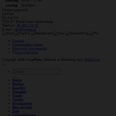
zaterdag
10:00 – 17:00
zondag
Gesloten
Contactgegevens
La-Pam
De Ziel 8 A
3751 BT Bunschoten-Spakenburg
Telefoon:
06 200 120 92
E-mail:
info@la-pam.nl
Contact
Veelgestelde vragen
Algemene voorwaarden
Privacyverklaring
Copyright 2026 ©
La-Pam
| Website & Marketing door
WeDeCom
Zoeken
naar:
Home
Merken
Geurlijn
Sieraden
Sjaals
Tassen
Accessoires
New arrivals
Sale
cadeaubonnen