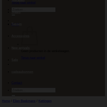
Sieraden
Terug naar winkel
Zoeken
Sjaals
naar:
Tassen
€
0.00
Accessoires
New arrivals
Geen producten in de winkelwagen.
Terug naar winkel
Sale
cadeaubonnen
Contact
Zoeken
naar:
Home
/
Ellen Beekmans
/
Kettingen