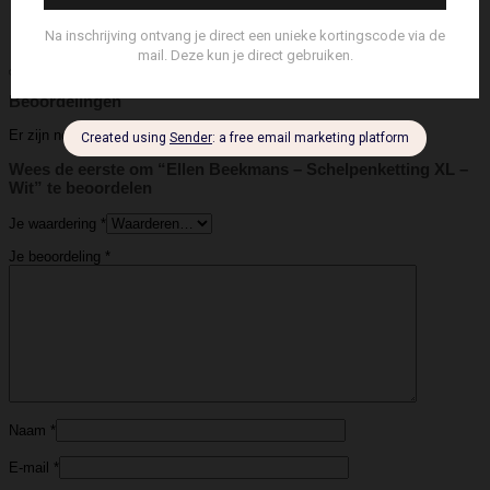
Ketting
Soort
Beoordelingen (0)
Beoordelingen
Er zijn nog geen beoordelingen.
Wees de eerste om “Ellen Beekmans – Schelpenketting XL –
Wit” te beoordelen
Je waardering
*
Je beoordeling
*
Naam
*
E-mail
*