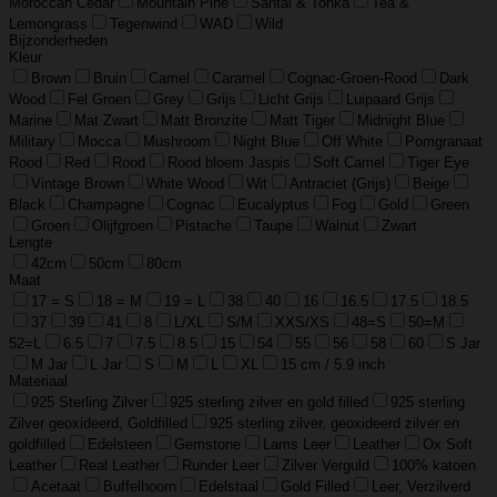
Moroccan Cedar
Mountain Pine
Santal & Tonka
Tea &
Lemongrass
Tegenwind
WAD
Wild
Bijzonderheden
Kleur
Brown
Bruin
Camel
Caramel
Cognac-Groen-Rood
Dark
Wood
Fel Groen
Grey
Grijs
Licht Grijs
Luipaard Grijs
Marine
Mat Zwart
Matt Bronzite
Matt Tiger
Midnight Blue
Military
Mocca
Mushroom
Night Blue
Off White
Pomgranaat
Rood
Red
Rood
Rood bloem Jaspis
Soft Camel
Tiger Eye
Vintage Brown
White Wood
Wit
Antraciet (Grijs)
Beige
Black
Champagne
Cognac
Eucalyptus
Fog
Gold
Green
Groen
Olijfgroen
Pistache
Taupe
Walnut
Zwart
Lengte
42cm
50cm
80cm
Maat
17 = S
18 = M
19 = L
38
40
16
16.5
17.5
18.5
37
39
41
8
L/XL
S/M
XXS/XS
48=S
50=M
52=L
6.5
7
7.5
8.5
15
54
55
56
58
60
S Jar
M Jar
L Jar
S
M
L
XL
15 cm / 5.9 inch
Materiaal
925 Sterling Zilver
925 sterling zilver en gold filled
925 sterling
Zilver geoxideerd, Goldfilled
925 sterling zilver, geoxideerd zilver en
goldfilled
Edelsteen
Gemstone
Lams Leer
Leather
Ox Soft
Leather
Real Leather
Runder Leer
Zilver Verguld
100% katoen
Acetaat
Buffelhoorn
Edelstaal
Gold Filled
Leer, Verzilverd