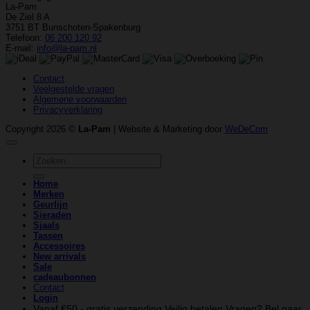
La-Pam
De Ziel 8 A
3751 BT Bunschoten-Spakenburg
Telefoon:
06 200 120 92
E-mail:
info@la-pam.nl
Contact
Veelgestelde vragen
Algemene voorwaarden
Privacyverklaring
Copyright 2026 ©
La-Pam
| Website & Marketing door
WeDeCom
Zoeken
naar:
Home
Merken
Geurlijn
Sieraden
Sjaals
Tassen
Accessoires
New arrivals
Sale
cadeaubonnen
Contact
Login
Vanaf €50,- gratis verzending
Veilig betalen
Vragen? Bel naar