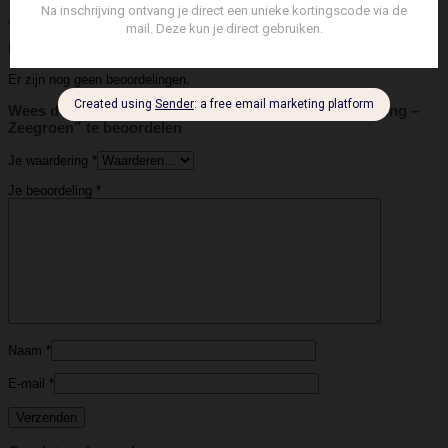
Beoordelingen (0)
Beoordelingen
Er zijn nog geen beoordelingen.
Wees de eerste om “Ellen Beekmans – Gemstone Ketting –
Zeegroen” te beoordelen
Je waardering
*
Je beoordeling
*
Naam
*
E-mail
*