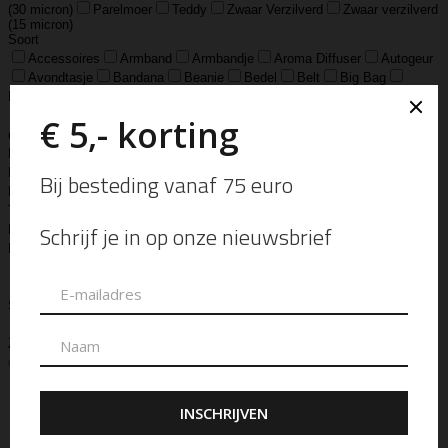
(30 micron)
Parelmoer
Teddy
Zwaar Verzilverd
Zwaar verzilverd
(15 micron)
Soort
Accessoires
Armband
Armbandje
Aroma Diffuser
Autogeur
Avondtasje
Bandana
Beanie
Bedel
Belt
Big Bag
Bowlingtas
Brillen Etui
Broche
Bumbag
Business Bag
Clip
Clutch
Creditcard Houder
Creditcard Wallet
Crossbody
Eau
de Parfum
Enkelbandje
Enveloptas
Etherische Olie
Etui
Fiber Sticks
Geurkaars
Geurkaart
Hand- & Bodylotion
Hand- &
Bodywash
Handschoen
Handtas
Hanger
Heuptas
Hoed
Hoedje
Home-Spray
Kaars
Ketting
Laptop Tas
Make-Up
Tasje
Mills
Mini Bag
Muts
Navulling ‘Catalytic’ Geurbrander
Navulling Reed Diffuser
Oorbel
Portemonnee
Pouch Bag
Reed
Diffuser
Riem
Ring
Rugtas
Rugzak
Sample Kit
Schoenen
Schouderband
schoudertas
Set Lont-trimmer en Kaarsendover
Shopper
Sjaal
Sleuteletui
Sleutelhanger
Special Edition
Stolp
Strap
Tas
Telefoontasje
Textiel & Roomspray
Toilettas
Tote Bag
Travel
Trigger
Weekendtas
Wierookstokjes
Zeep
Zomerhoed
Aanvullende informatie
Ellen Beekmans
Merk
Ketting
Soort