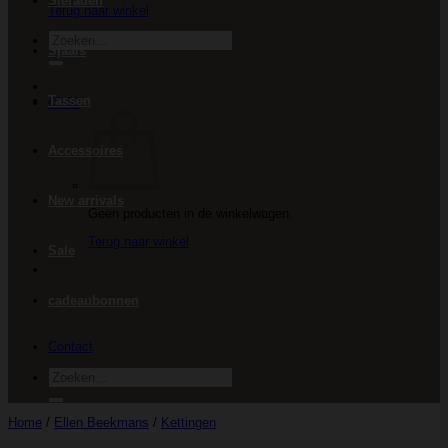
Sieraden
Terug naar winkel
Zoeken
Sjaals
naar:
Tassen
€
0.00
Accessoires
New arrivals
Geen producten in de winkelwagen.
Terug naar winkel
Sale
cadeaubonnen
Contact
Zoeken
naar:
Home
/
Ellen Beekmans
/
Kettingen