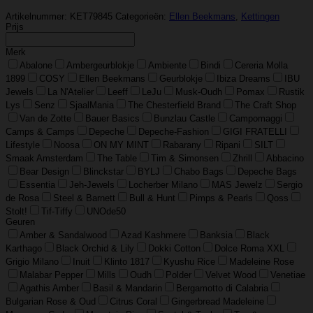
Artikelnummer:
KET79845
Categorieën:
Ellen Beekmans
,
Kettingen
Prijs
Merk
Abalone
Ambergeurblokje
Ambiente
Bindi
Cereria Molla
1899
COSY
Ellen Beekmans
Geurblokje
Ibiza Dreams
IBU
Jewels
La N'Atelier
Leeff
LeJu
Musk-Oudh
Pomax
Rustik
Lys
Senz
SjaalMania
The Chesterfield Brand
The Craft Shop
Van de Zotte
Bauer Basics
Bunzlau Castle
Campomaggi
Camps & Camps
Depeche
Depeche-Fashion
GIGI FRATELLI
Lifestyle
Noosa
ON MY MINT
Rabarany
Ripani
SILT
Smaak Amsterdam
The Table
Tim & Simonsen
Zhrill
Abbacino
Bear Design
Blinckstar
BYLJ
Chabo Bags
Depeche Bags
Essentia
Jeh-Jewels
Locherber Milano
MAS Jewelz
Sergio
de Rosa
Steel & Barnett
Bull & Hunt
Pimps & Pearls
Qoss
Stolt!
Tif-Tiffy
UNOde50
Geuren
Amber & Sandalwood
Azad Kashmere
Banksia
Black
Karthago
Black Orchid & Lily
Dokki Cotton
Dolce Roma XXL
Grigio Milano
Inuit
Klinto 1817
Kyushu Rice
Madeleine Rose
Malabar Pepper
Mills
Oudh
Polder
Velvet Wood
Venetiae
Agathis Amber
Basil & Mandarin
Bergamotto di Calabria
Bulgarian Rose & Oud
Citrus Coral
Gingerbread Madeleine