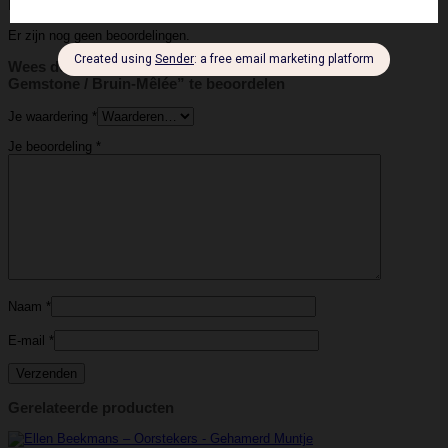
Beoordelingen
Er zijn nog geen beoordelingen.
Wees de eerste om “Ellen Beekmans – Fijne Ketting –
Gemstone / Bruin-Mêlée” te beoordelen
Je waardering
*
Je beoordeling
*
Naam
*
E-mail
*
Gerelateerde producten