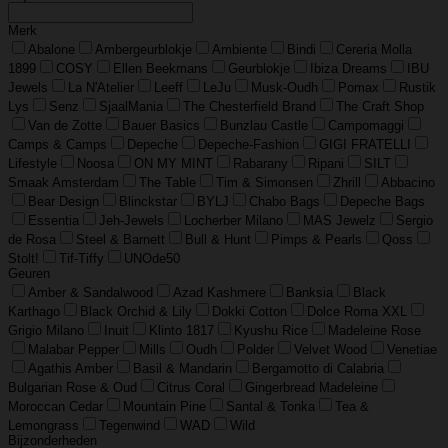
Merk
Abalone
Ambergeurblokje
Ambiente
Bindi
Cereria Molla
1899
COSY
Ellen Beekmans
Geurblokje
Ibiza Dreams
IBU
Jewels
La N'Atelier
Leeff
LeJu
Musk-Oudh
Pomax
Rustik
Lys
Senz
SjaalMania
The Chesterfield Brand
The Craft Shop
Van de Zotte
Bauer Basics
Bunzlau Castle
Campomaggi
Camps & Camps
Depeche
Depeche-Fashion
GIGI FRATELLI
Lifestyle
Noosa
ON MY MINT
Rabarany
Ripani
SILT
Smaak Amsterdam
The Table
Tim & Simonsen
Zhrill
Abbacino
Bear Design
Blinckstar
BYLJ
Chabo Bags
Depeche Bags
Essentia
Jeh-Jewels
Locherber Milano
MAS Jewelz
Sergio
de Rosa
Steel & Barnett
Bull & Hunt
Pimps & Pearls
Qoss
Stolt!
Tif-Tiffy
UNOde50
Geuren
Amber & Sandalwood
Azad Kashmere
Banksia
Black
Karthago
Black Orchid & Lily
Dokki Cotton
Dolce Roma XXL
Grigio Milano
Inuit
Klinto 1817
Kyushu Rice
Madeleine Rose
Malabar Pepper
Mills
Oudh
Polder
Velvet Wood
Venetiae
Agathis Amber
Basil & Mandarin
Bergamotto di Calabria
Bulgarian Rose & Oud
Citrus Coral
Gingerbread Madeleine
Moroccan Cedar
Mountain Pine
Santal & Tonka
Tea &
Lemongrass
Tegenwind
WAD
Wild
Bijzonderheden