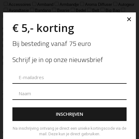
Accessoires
Armband
Armbandje
Aroma Diffuser
Autogeur
Avondtasje
Bandana
Beanie
Bedel
Belt
Big Bag
Bowlingtas
Brillen Etui
Broche
Bumbag
Business Bag
Clip
Clutch
Creditcard Houder
Creditcard Wallet
Crossbody
Eau
de Parfum
Enkelbandje
Enveloptas
Etherische Olie
Etui
Fiber Sticks
Geurkaars
Geurkaart
Hand- & Bodylotion
Hand- &
Bodywash
Handschoen
Handtas
Hanger
Heuptas
Hoed
Hoedje
Home-Spray
Kaars
Ketting
Laptop Tas
Make-Up
Tasje
Mills
Mini Bag
Muts
Navulling ‘Catalytic’ Geurbrander
Navulling Reed Diffuser
Oorbel
Portemonnee
Pouch Bag
Reed
Diffuser
Riem
Ring
Rugtas
Rugzak
Sample Kit
Schoenen
Schouderband
schoudertas
Set Lont-trimmer en Kaarsendover
Shopper
Sjaal
Sleuteletui
Sleutelhanger
Special Edition
Stolp
Strap
Tas
Telefoontasje
Textiel & Roomspray
Toilettas
Tote Bag
Travel
Trigger
Weekendtas
Wierookstokjes
Zeep
Zomerhoed
Aanvullende informatie
Ellen Beekmans
Merk
Ketting
Soort
Beoordelingen (0)