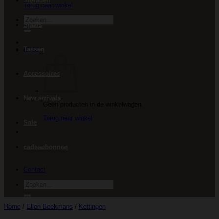
Sieraden
Terug naar winkel
Zoeken
Sjaals
naar:
Tassen
€
0.00
Accessoires
New arrivals
Geen producten in de winkelwagen.
Terug naar winkel
Sale
cadeaubonnen
Contact
Zoeken
naar:
Home
/
Ellen Beekmans
/
Kettingen