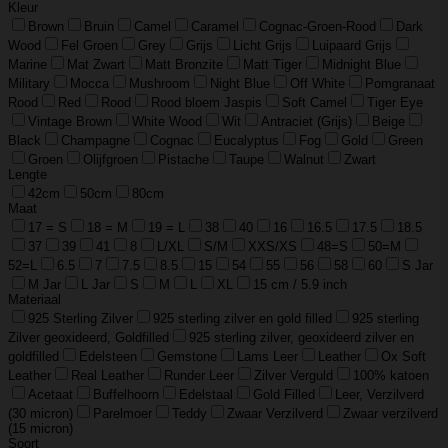
Kleur
Brown
Bruin
Camel
Caramel
Cognac-Groen-Rood
Dark
Wood
Fel Groen
Grey
Grijs
Licht Grijs
Luipaard Grijs
Marine
Mat Zwart
Matt Bronzite
Matt Tiger
Midnight Blue
Military
Mocca
Mushroom
Night Blue
Off White
Pomgranaat
Rood
Red
Rood
Rood bloem Jaspis
Soft Camel
Tiger Eye
Vintage Brown
White Wood
Wit
Antraciet (Grijs)
Beige
Black
Champagne
Cognac
Eucalyptus
Fog
Gold
Green
Groen
Olijfgroen
Pistache
Taupe
Walnut
Zwart
Lengte
42cm
50cm
80cm
Maat
17 = S
18 = M
19 = L
38
40
16
16.5
17.5
18.5
37
39
41
8
L/XL
S/M
XXS/XS
48=S
50=M
52=L
6.5
7
7.5
8.5
15
54
55
56
58
60
S Jar
M Jar
L Jar
S
M
L
XL
15 cm / 5.9 inch
Materiaal
925 Sterling Zilver
925 sterling zilver en gold filled
925 sterling
Zilver geoxideerd, Goldfilled
925 sterling zilver, geoxideerd zilver en
goldfilled
Edelsteen
Gemstone
Lams Leer
Leather
Ox Soft
Leather
Real Leather
Runder Leer
Zilver Verguld
100% katoen
Acetaat
Buffelhoorn
Edelstaal
Gold Filled
Leer, Verzilverd
(30 micron)
Parelmoer
Teddy
Zwaar Verzilverd
Zwaar verzilverd
(15 micron)
Soort