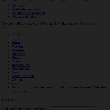
Contact
Veelgestelde vragen
Algemene voorwaarden
Privacyverklaring
Copyright 2026 ©
La-Pam
| Website & Marketing door
WeDeCom
Zoeken
naar:
Home
Merken
Geurlijn
Sieraden
Sjaals
Tassen
Accessoires
New arrivals
Sale
cadeaubonnen
Contact
Login
Vanaf €50,- gratis verzending
Veilig betalen
Vragen? Bel naar
06 200 120 92
Login
Vereist
Gebruikersnaam of e-mailadres
*