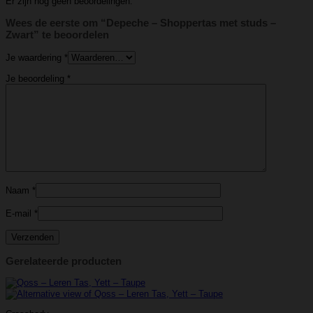
Er zijn nog geen beoordelingen.
Wees de eerste om “Depeche – Shoppertas met studs –
Zwart” te beoordelen
Je waardering
*
Je beoordeling
*
Naam
*
E-mail
*
Gerelateerde producten