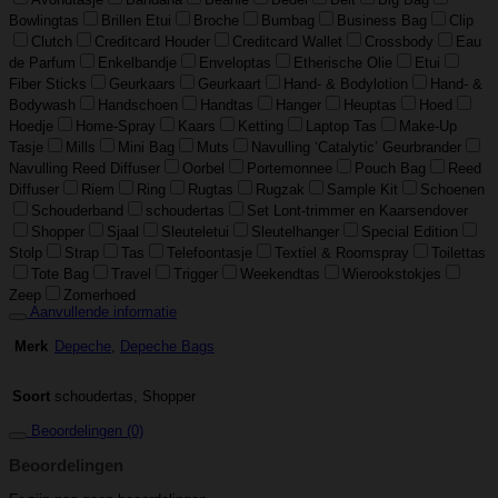
Bowlingtas
Brillen Etui
Broche
Bumbag
Business Bag
Clip
Clutch
Creditcard Houder
Creditcard Wallet
Crossbody
Eau
de Parfum
Enkelbandje
Enveloptas
Etherische Olie
Etui
Fiber Sticks
Geurkaars
Geurkaart
Hand- & Bodylotion
Hand- &
Bodywash
Handschoen
Handtas
Hanger
Heuptas
Hoed
Hoedje
Home-Spray
Kaars
Ketting
Laptop Tas
Make-Up
Tasje
Mills
Mini Bag
Muts
Navulling ‘Catalytic’ Geurbrander
Navulling Reed Diffuser
Oorbel
Portemonnee
Pouch Bag
Reed
Diffuser
Riem
Ring
Rugtas
Rugzak
Sample Kit
Schoenen
Schouderband
schoudertas
Set Lont-trimmer en Kaarsendover
Shopper
Sjaal
Sleuteletui
Sleutelhanger
Special Edition
Stolp
Strap
Tas
Telefoontasje
Textiel & Roomspray
Toilettas
Tote Bag
Travel
Trigger
Weekendtas
Wierookstokjes
Zeep
Zomerhoed
Aanvullende informatie
Depeche
,
Depeche Bags
Merk
schoudertas, Shopper
Soort
Beoordelingen (0)
Beoordelingen