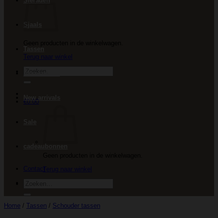
Sieraden
Sjaals
Geen producten in de winkelwagen.
Tassen
Terug naar winkel
Zoeken
Accessoires
naar:
New arrivals
€
0.00
Sale
cadeaubonnen
Geen producten in de winkelwagen.
Contact
Terug naar winkel
Zoeken
naar:
Home
/
Tassen
/
Schouder tassen