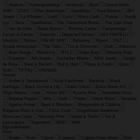
Abalone
Ambergeurblokje
Ambiente
Bindi
Cereria Molla
1899
COSY
Ellen Beekmans
Geurblokje
Ibiza Dreams
IBU
Jewels
La N'Atelier
Leeff
LeJu
Musk-Oudh
Pomax
Rustik
Lys
Senz
SjaalMania
The Chesterfield Brand
The Craft Shop
Van de Zotte
Bauer Basics
Bunzlau Castle
Campomaggi
Camps & Camps
Depeche
Depeche-Fashion
GIGI FRATELLI
Lifestyle
Noosa
ON MY MINT
Rabarany
Ripani
SILT
Smaak Amsterdam
The Table
Tim & Simonsen
Zhrill
Abbacino
Bear Design
Blinckstar
BYLJ
Chabo Bags
Depeche Bags
Essentia
Jeh-Jewels
Locherber Milano
MAS Jewelz
Sergio
de Rosa
Steel & Barnett
Bull & Hunt
Pimps & Pearls
Qoss
Stolt!
Tif-Tiffy
UNOde50
Geuren
Amber & Sandalwood
Azad Kashmere
Banksia
Black
Karthago
Black Orchid & Lily
Dokki Cotton
Dolce Roma XXL
Grigio Milano
Inuit
Klinto 1817
Kyushu Rice
Madeleine Rose
Malabar Pepper
Mills
Oudh
Polder
Velvet Wood
Venetiae
Agathis Amber
Basil & Mandarin
Bergamotto di Calabria
Bulgarian Rose & Oud
Citrus Coral
Gingerbread Madeleine
Moroccan Cedar
Mountain Pine
Santal & Tonka
Tea &
Lemongrass
Tegenwind
WAD
Wild
Bijzonderheden
Kleur
Brown
Bruin
Camel
Caramel
Cognac-Groen-Rood
Dark