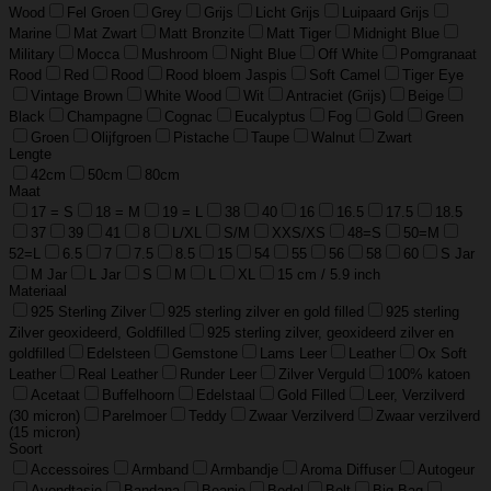
Wood
Fel Groen
Grey
Grijs
Licht Grijs
Luipaard Grijs
Marine
Mat Zwart
Matt Bronzite
Matt Tiger
Midnight Blue
Military
Mocca
Mushroom
Night Blue
Off White
Pomgranaat
Rood
Red
Rood
Rood bloem Jaspis
Soft Camel
Tiger Eye
Vintage Brown
White Wood
Wit
Antraciet (Grijs)
Beige
Black
Champagne
Cognac
Eucalyptus
Fog
Gold
Green
Groen
Olijfgroen
Pistache
Taupe
Walnut
Zwart
Lengte
42cm
50cm
80cm
Maat
17 = S
18 = M
19 = L
38
40
16
16.5
17.5
18.5
37
39
41
8
L/XL
S/M
XXS/XS
48=S
50=M
52=L
6.5
7
7.5
8.5
15
54
55
56
58
60
S Jar
M Jar
L Jar
S
M
L
XL
15 cm / 5.9 inch
Materiaal
925 Sterling Zilver
925 sterling zilver en gold filled
925 sterling
Zilver geoxideerd, Goldfilled
925 sterling zilver, geoxideerd zilver en
goldfilled
Edelsteen
Gemstone
Lams Leer
Leather
Ox Soft
Leather
Real Leather
Runder Leer
Zilver Verguld
100% katoen
Acetaat
Buffelhoorn
Edelstaal
Gold Filled
Leer, Verzilverd
(30 micron)
Parelmoer
Teddy
Zwaar Verzilverd
Zwaar verzilverd
(15 micron)
Soort
Accessoires
Armband
Armbandje
Aroma Diffuser
Autogeur
Avondtasje
Bandana
Beanie
Bedel
Belt
Big Bag