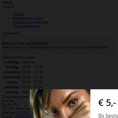
€
89.95
Service
Contact
Veelgestelde vragen
Algemene voorwaarden
Privacyverklaring
Nieuwsbrief
Ontvang onze aanbiedingen
Meld je aan voor de nieuwsbrief en ontvang de leukste aanbiedingen!
Openingstijden winkel
maandag
Gesloten
dinsdag
12:00 – 17:30
woensdag
10:00 – 17:30
donderdag
10:00 – 17:30
vrijdag
10:00 – 17:30
zaterdag
10:00 – 17:00
zondag
Gesloten
Contactgegevens
La-Pam
De Ziel 8 A
3751 BT Bunschoten-Spakenburg
Telefoon:
06 200 120 92
E-mail:
info@la-pam.nl