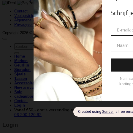
Contact
Veelgestelde vragen
Algemene voorwaarden
Privacyverklaring
Copyright 2026 ©
La-Pam
| Website & Marketing door
WeDeCom
Zoeken
naar:
Home
Merken
Geurlijn
Sieraden
Sjaals
Tassen
Accessoires
New arrivals
Sale
cadeaubonnen
Contact
Login
Vanaf €50,- gratis verzending
Veilig betalen
Vragen? Bel naar
06 200 120 92
Login