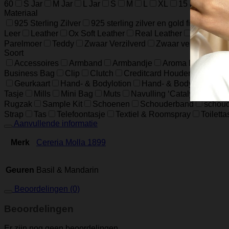
60
S Jar
M Jar
L Jar
S
M
L
XL
15 cm / 5.9 in
Materiaal
925 Sterling Zilver
925 sterling zilver en gold filled
925 
Leer
Leather
Ox Soft Leather
Real Leather
Runder L
Parelmoer
Teddy
Zwaar Verzilverd
Zwaar verzilverd (1
Soort
Accessoires
Armband
Armbandje
Aroma Diffuser
Business Bag
Clip
Clutch
Creditcard Houder
Creditc
Geurkaart
Hand- & Bodylotion
Hand- & Bodywash
H
Tasje
Mills
Mini Bag
Muts
Navulling ‘Catalytic’ Geur
Rugzak
Sample Kit
Schoenen
Schouderband
schoud
Strap
Tas
Telefoontasje
Textiel & Roomspray
Toiletta
Aanvullende informatie
Merk
Cereria Molla 1899
Geuren
Basil & Mandarin
Beoordelingen (0)
Beoordelingen
Er zijn nog geen beoordelingen.