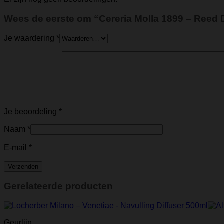
Wees de eerste om “Cereria Molla 1899 – Reed D
Je waardering
*
Je beoordeling
*
Naam
*
E-mail
*
Gerelateerde producten
Geurlijn