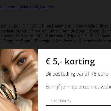
in
,
Cereria Molla 1899
,
Geurlijn
 Molla 1899
COSY
Ellen Beekmans
Geurblokje
Ibiza
terfield Brand
The Craft Shop
Van de Zotte
Bauer Basi
Noosa
ON MY MINT
Rabarany
Ripani
SILT
Smaak
Depeche Bags
Essentia
Jeh-Jewels
Locherber Milano
k Karthago
Black Orchid & Lily
Dokki Cotton
Dolce Rom
Velvet Wood
Venetiae
Agathis Amber
Basil & Mandari
in Pine
Santal & Tonka
Tea & Lemongrass
Tegenwind
d
Dark Wood
Fel Groen
Grey
Grijs
Licht Grijs
Luipa
e
Off White
Pomgranaat Rood
Red
Rood
Rood bloe
e
Cognac
Eucalyptus
Fog
Gold
Green
Groen
Ol
18.5
37
39
41
8
L/XL
S/M
XXS/XS
48=S
50