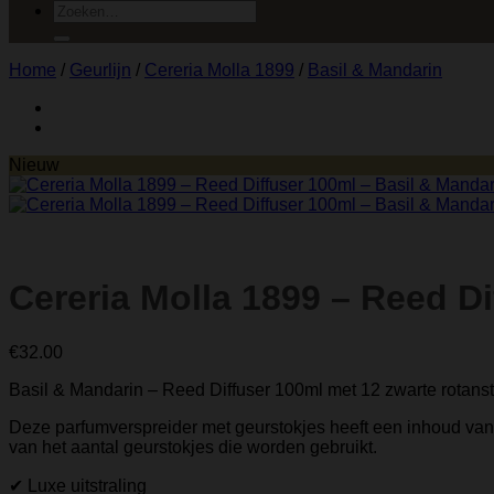
Zoeken
naar:
Home
/
Geurlijn
/
Cereria Molla 1899
/
Basil & Mandarin
Nieuw
Cereria Molla 1899 – Reed Di
€
32.00
Basil & Mandarin – Reed Diffuser 100ml met 12 zwarte rotans
Deze parfumverspreider met geurstokjes heeft een inhoud van 1
van het aantal geurstokjes die worden gebruikt.
✔ Luxe uitstraling