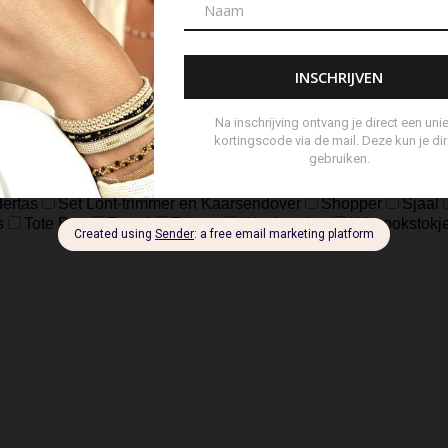
ch
sterling Zilver geoxideerd, Goldfilled
925 sterling zilver, geox
eer
Zilver Verguld
100% katoen
Acetaat
Buffelhoorn
5 micron)
Autogeur
Avondtasje
Bandana
Beanie
Bedel
Belt
ard Wallet
Crossbody
Eau de Parfum
Enkelbandje
Env
andschoen
Handtas
Hanger
Heuptas
Hoed
Hoedje
brander
Navulling Reed Diffuser
Oorbel
Portemonnee
P
ertas
Set Lont-trimmer en Kaarsendover
Shopper
Sjaal
s
Tote Bag
Travel
Trigger
Weekendtas
Wierookstokj