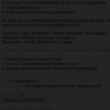
✔ Gemaakt van milieuvriendelijke & duurzame ingrediënten
✔ Lange gebruiksduur
✔ Rijke geurnoten met zorg samengesteld
De geur van de Cereria Mollá Geurstokjes Basil & Mandarin 10
naarmate het parfum zich ontwikkelt in de tijd.
Topnoten: Citrus, Bergamot, Citroen, Mandarijn, Sinaasappel
Hartnoten: bloemig, basilicum, aromatisch
Basisnoten: Kruidig, Kardemom, Chypre
LA-PAM is officieel dealer van Cereria Molla 1899 – Geurlijn,
✓ Gratis verzending vanaf 75 euro
✓ Voor 17 uur besteld volgende dag in huis!
✓ Bezoek ook onze winkel in Bunschoten-Spakenburg
Cadeauservice
Dit product inpakken met de cadeauservice
Cereria
Molla
Toevoegen aan winkelwagen
1899
–
Ook beschikbaar in de winkel