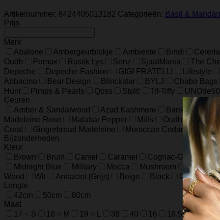
Reed
Diffuser
Artikelnummer:
8424405013182
Categorieën:
Basil & Mandar
100ml
Prijs
–
Basil
Merk
&
Abalone
Ambergeurblokje
Ambiente
Bindi
Cereria
Mandarin
Oudh
Pomax
Rustik Lys
Senz
SjaalMania
The Ches
aantal
Depeche
Depeche-Fashion
GIGI FRATELLI
Lifestyle
Abbacino
Bear Design
Blinckstar
BYLJ
Chabo Bags
Hunt
Pimps & Pearls
Qoss
Stolt!
Tif-Tiffy
UNOde50
Geuren
Amber & Sandalwood
Azad Kashmere
Banksia
Blac
Madeleine Rose
Malabar Pepper
Mills
Oudh
Polder
Coral
Gingerbread Madeleine
Moroccan Cedar
Mounta
Bijzonderheden
Kleur
Brown
Bruin
Camel
Caramel
Cognac-Groen-Roo
Midnight Blue
Military
Mocca
Mushroom
Night Blu
Wood
Wit
Antraciet (Grijs)
Beige
Black
Champagn
Lengte
42cm
50cm
80cm
Maat
17 = S
18 = M
19 = L
38
40
16
16.5
17.5