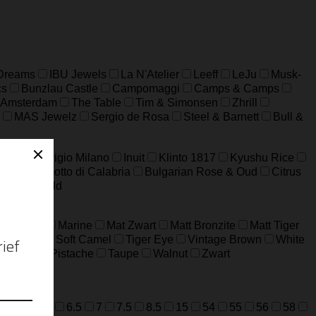
 Dreams
IBU Jewels
La N'Atelier
Leeff
LeJu
Musk-
cs
Bunzlau Castle
Campomaggi
Camps & Camps
 Amsterdam
The Table
Tim & Simonsen
Zhrill
MAS Jewelz
Sergio de Rosa
Steel & Barnett
Bull &
a XXL
Grigio Milano
Inuit
Klinto 1817
Kyushu Rice
n
Bergamotto di Calabria
Bulgarian Rose & Oud
Citrus
WAD
Wild
ard Grijs
Marine
Mat Zwart
Matt Bronzite
Matt Tiger
m Jaspis
Soft Camel
Tiger Eye
Vintage Brown
White
ijfgroen
Pistache
Taupe
Walnut
Zwart
=M
52=L
6.5
7
7.5
8.5
15
54
55
56
58