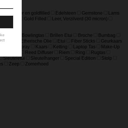
ideerd zilver en goldfilled
Edelsteen
Gemstone
Lams
Edelstaal
Gold Filled
Leer, Verzilverd (30 micron)
Big Bag
Bowlingtas
Brillen Etui
Broche
Bumbag
eloptas
Etherische Olie
Etui
Fiber Sticks
Geurkaars
Home-Spray
Kaars
Ketting
Laptop Tas
Make-Up
ouch Bag
Reed Diffuser
Riem
Ring
Rugtas
Sleuteletui
Sleutelhanger
Special Edition
Stolp
es
Zeep
Zomerhoed