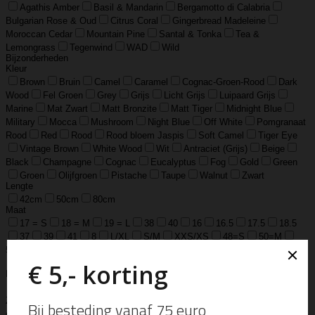
Agathis Amber
Basil & Mandarin
Bergamotto di Calabria
Bulgarian Rose & Oud
Citrus Coral
Gingerbread Madeleine
Moroccan Cedar
Mountain Pine
Santal & Tonka
Tea &
Lemongrass
Tegenwind
WAD
Wild
Bijzonderheden
Kleur
Brown
Bruin
Camel
Caramel
Cognac-Groen-Rood
Dark
Wood
Fel Groen
Grey
Grijs
Licht Grijs
Luipaard Grijs
Marine
Mat Zwart
Matt Bronzite
Matt Tiger
Midnight Blue
Military
Mocca
Mushroom
Night Blue
Off White
Pomgranaat
Rood
Red
Rood
Rood bloem Jaspis
Soft Camel
Tiger Eye
Vintage Brown
White Wood
Wit
Antraciet (Grijs)
Beige
Black
Champagne
Cognac
Eucalyptus
Fog
Gold
Green
Groen
Olijfgroen
Pistache
Taupe
Walnut
Zwart
Lengte
42cm
50cm
80cm
Maat
17 = S
18 = M
19 = L
38
40
16
16.5
17.5
18.5
37
39
41
8
L/XL
S/M
XXS/XS
48=S
50=M
52=L
6.5
7
7.5
8.5
15
54
55
56
58
60
S Jar
M Jar
L Jar
S
M
L
XL
15 cm / 5.9 inch
Materiaal
925 Sterling Zilver
925 sterling zilver en gold filled
925 sterling
Zilver geoxideerd, Goldfilled
925 sterling zilver, geoxideerd zilver en
goldfilled
Edelsteen
Gemstone
Lams Leer
Leather
Ox Soft