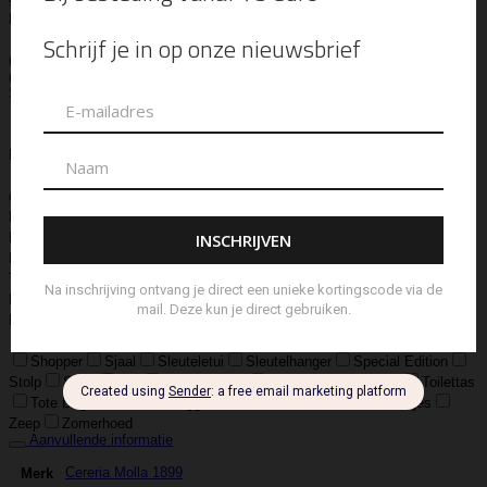
Leather
Real Leather
Runder Leer
Zilver Verguld
100% katoen
Acetaat
Buffelhoorn
Edelstaal
Gold Filled
Leer, Verzilverd
(30 micron)
Parelmoer
Teddy
Zwaar Verzilverd
Zwaar verzilverd
(15 micron)
Soort
Accessoires
Armband
Armbandje
Aroma Diffuser
Autogeur
Avondtasje
Bandana
Beanie
Bedel
Belt
Big Bag
Bowlingtas
Brillen Etui
Broche
Bumbag
Business Bag
Clip
Clutch
Creditcard Houder
Creditcard Wallet
Crossbody
Eau
de Parfum
Enkelbandje
Enveloptas
Etherische Olie
Etui
Fiber Sticks
Geurkaars
Geurkaart
Hand- & Bodylotion
Hand- &
Bodywash
Handschoen
Handtas
Hanger
Heuptas
Hoed
Hoedje
Home-Spray
Kaars
Ketting
Laptop Tas
Make-Up
Tasje
Mills
Mini Bag
Muts
Navulling ‘Catalytic’ Geurbrander
Navulling Reed Diffuser
Oorbel
Portemonnee
Pouch Bag
Reed
Diffuser
Riem
Ring
Rugtas
Rugzak
Sample Kit
Schoenen
Schouderband
schoudertas
Set Lont-trimmer en Kaarsendover
Shopper
Sjaal
Sleuteletui
Sleutelhanger
Special Edition
Stolp
Strap
Tas
Telefoontasje
Textiel & Roomspray
Toilettas
Tote Bag
Travel
Trigger
Weekendtas
Wierookstokjes
Zeep
Zomerhoed
Aanvullende informatie
Cereria Molla 1899
Merk