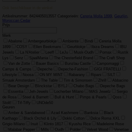
1899
–
Ook beschikbaar in de winkel
Navulling
Reed
Artikelnummer:
8424405013557
Categorieën:
Cereria Molla 1899
,
Geurlijn
,
Diffuser
Moroccan Cedar
200ml
Prijs
–
Moroccan
Merk
Cedar
aantal
Abalone
Ambergeurblokje
Ambiente
Bindi
Cereria Molla
1899
COSY
Ellen Beekmans
Geurblokje
Ibiza Dreams
IBU
Jewels
La N'Atelier
Leeff
LeJu
Musk-Oudh
Pomax
Rustik
Lys
Senz
SjaalMania
The Chesterfield Brand
The Craft Shop
Van de Zotte
Bauer Basics
Bunzlau Castle
Campomaggi
Camps & Camps
Depeche
Depeche-Fashion
GIGI FRATELLI
Lifestyle
Noosa
ON MY MINT
Rabarany
Ripani
SILT
Smaak Amsterdam
The Table
Tim & Simonsen
Zhrill
Abbacino
Bear Design
Blinckstar
BYLJ
Chabo Bags
Depeche Bags
Essentia
Jeh-Jewels
Locherber Milano
MAS Jewelz
Sergio
de Rosa
Steel & Barnett
Bull & Hunt
Pimps & Pearls
Qoss
Stolt!
Tif-Tiffy
UNOde50
Geuren
Amber & Sandalwood
Azad Kashmere
Banksia
Black
Karthago
Black Orchid & Lily
Dokki Cotton
Dolce Roma XXL
Grigio Milano
Inuit
Klinto 1817
Kyushu Rice
Madeleine Rose
Malabar Pepper
Mills
Oudh
Polder
Velvet Wood
Venetiae