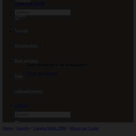
Sieraden
Terug naar winkel
Zoeken
Sjaals
naar:
Tassen
€
0.00
Accessoires
New arrivals
Geen producten in de winkelwagen.
Terug naar winkel
Sale
cadeaubonnen
Contact
Zoeken
naar:
Home
/
Geurlijn
/
Cereria Molla 1899
/
Moroccan Cedar