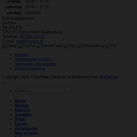
vrijdag
10:00 – 17:30
zaterdag
10:00 – 17:00
zondag
Gesloten
Contactgegevens
La-Pam
De Ziel 8 A
3751 BT Bunschoten-Spakenburg
Telefoon:
06 200 120 92
E-mail:
info@la-pam.nl
Contact
Veelgestelde vragen
Algemene voorwaarden
Privacyverklaring
Copyright 2026 ©
La-Pam
| Website & Marketing door
WeDeCom
Zoeken
naar:
Home
Merken
Geurlijn
Sieraden
Sjaals
Tassen
Accessoires
New arrivals