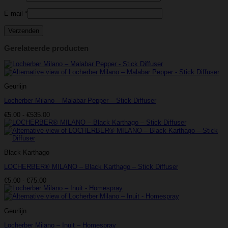
E-mail
*
Gerelateerde producten
Geurlijn
Locherber Milano – Malabar Pepper – Stick Diffuser
Prijsklasse:
€
5.00
-
€
535.00
€5.00
tot
€535.00
Black Karthago
LOCHERBER® MILANO – Black Karthago – Stick Diffuser
Prijsklasse:
€
5.00
-
€
75.00
€5.00
tot
€75.00
Geurlijn
Locherber Milano – Inuit – Homespray