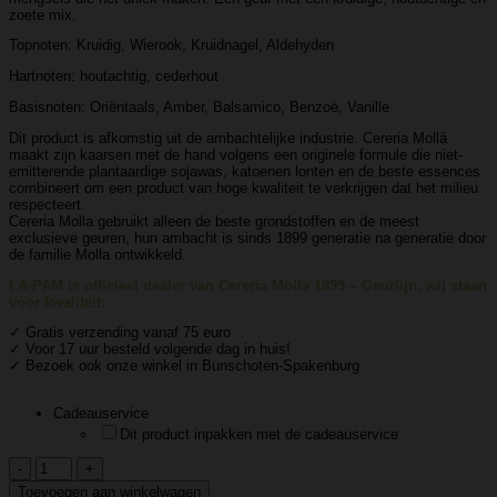
zoete mix.
Topnoten: Kruidig, Wierook, Kruidnagel, Aldehyden
Hartnoten: houtachtig, cederhout
Basisnoten: Oriëntaals, Amber, Balsamico, Benzoë, Vanille
Dit product is afkomstig uit de ambachtelijke industrie. Cereria Mollá
maakt zijn kaarsen met de hand volgens een originele formule die niet-
emitterende plantaardige sojawas, katoenen lonten en de beste essences
combineert om een ​​product van hoge kwaliteit te verkrijgen dat het milieu
respecteert.
Cereria Molla gebruikt alleen de beste grondstoffen en de meest
exclusieve geuren, hun ambacht is sinds 1899 generatie na generatie door
de familie Molla ontwikkeld.
LA-PAM is officieel dealer van Cereria Molla 1899 – Geurlijn, wij staan
voor kwaliteit.
✓ Gratis verzending vanaf 75 euro
✓ Voor 17 uur besteld volgende dag in huis!
✓ Bezoek ook onze winkel in Bunschoten-Spakenburg
Cadeauservice
Dit product inpakken met de cadeauservice
Cereria
Molla
Toevoegen aan winkelwagen