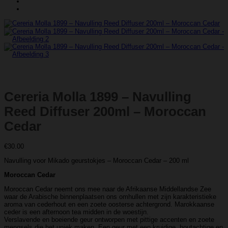
Cereria Molla 1899 – Navulling
Reed Diffuser 200ml – Moroccan
Cedar
€
30.00
Navulling voor Mikado geurstokjes – Moroccan Cedar – 200 ml
Moroccan Cedar
Moroccan Cedar neemt ons mee naar de Afrikaanse Middellandse Zee
waar de Arabische binnenplaatsen ons omhullen met zijn karakteristieke
aroma van cederhout en een zoete oosterse achtergrond. Marokkaanse
ceder is een afternoon tea midden in de woestijn.
Verslavende en boeiende geur ontworpen met pittige accenten en zoete
mengsels die het uniek maken. Een geur met een kruidige, houtachtige en