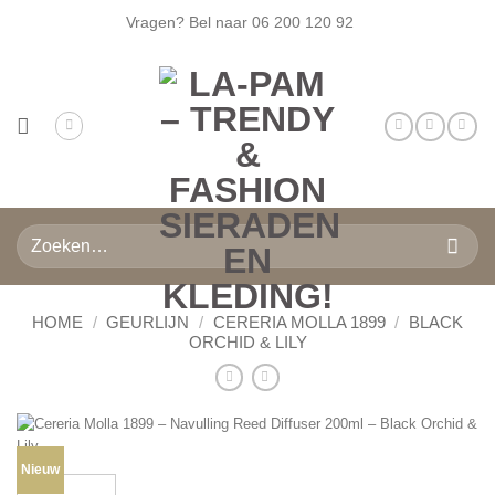
Ga
Vragen? Bel naar
06 200 120 92
naar
inhoud
Zoeken
naar:
HOME
/
GEURLIJN
/
CERERIA MOLLA 1899
/
BLACK
ORCHID & LILY
Nieuw