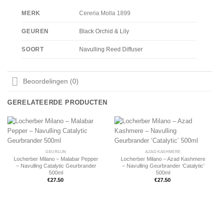
Cereria Molla 1899
MERK
Black Orchid & Lily
GEUREN
Navulling Reed Diffuser
SOORT
Beoordelingen (0)
GERELATEERDE PRODUCTEN
GEURLIJN
AZAD KASHMERE
Locherber Milano – Malabar Pepper
Locherber Milano – Azad Kashmere
– Navulling Catalytic Geurbrander
– Navulling Geurbrander ‘Catalytic’
500ml
500ml
€
27.50
€
27.50