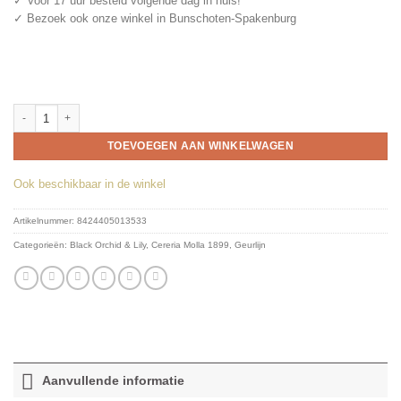
✓ Voor 17 uur besteld volgende dag in huis!
✓ Bezoek ook onze winkel in Bunschoten-Spakenburg
Cereria Molla 1899 – Navulling Reed Diffuser 200ml – Black Orchid & Lily aa
TOEVOEGEN AAN WINKELWAGEN
Ook beschikbaar in de winkel
Artikelnummer:
8424405013533
Categorieën:
Black Orchid & Lily
,
Cereria Molla 1899
,
Geurlijn
Aanvullende informatie