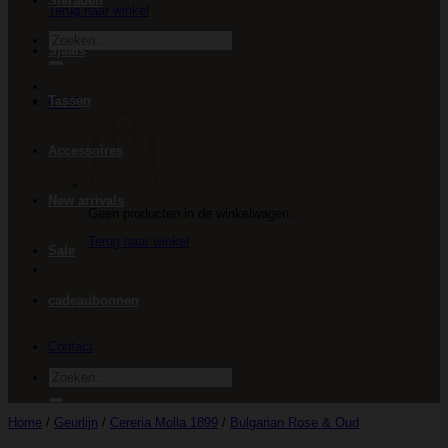
Sieraden
Terug naar winkel
Zoeken
Sjaals
naar:
Tassen
€
0.00
Accessoires
New arrivals
Geen producten in de winkelwagen.
Terug naar winkel
Sale
cadeaubonnen
Contact
Zoeken
naar:
Home
/
Geurlijn
/
Cereria Molla 1899
/
Bulgarian Rose & Oud