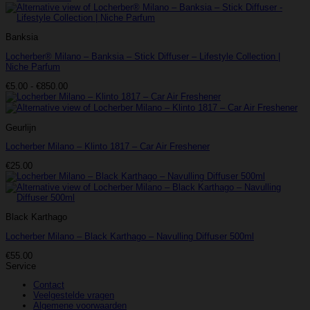
€162.50
Banksia
Locherber® Milano – Banksia – Stick Diffuser – Lifestyle Collection |
Niche Parfum
Prijsklasse:
€
5.00
-
€
850.00
€5.00
tot
€850.00
Geurlijn
Locherber Milano – Klinto 1817 – Car Air Freshener
€
25.00
Black Karthago
Locherber Milano – Black Karthago – Navulling Diffuser 500ml
€
55.00
Service
Contact
Veelgestelde vragen
Algemene voorwaarden