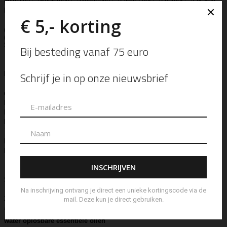
goldfilled
Edelsteen
Gemstone
Lams Leer
Leather
Ox Soft
Leather
Real Leather
Runder Leer
Zilver Verguld
100% katoen
Acetaat
Buffelhoorn
Edelstaal
Gold Filled
Leer, Verzilverd
(30 micron)
Parelmoer
Teddy
Zwaar Verzilverd
Zwaar verzilverd
(15 micron)
Soort
Accessoires
Armband
Armbandje
Aroma Diffuser
Autogeur
Avondtasje
Bandana
Beanie
Bedel
Belt
Big Bag
Bowlingtas
Brillen Etui
Broche
Bumbag
Business Bag
Clip
Clutch
Creditcard Houder
Creditcard Wallet
Crossbody
Eau
de Parfum
Enkelbandje
Enveloptas
Etherische Olie
Etui
Fiber Sticks
Geurkaars
Geurkaart
Hand- & Bodylotion
Hand- &
Bodywash
Handschoen
Handtas
Hanger
Heuptas
Hoed
Hoedje
Home-Spray
Kaars
Ketting
Laptop Tas
Make-Up
Tasje
Mills
Mini Bag
Muts
Navulling ‘Catalytic’ Geurbrander
Navulling Reed Diffuser
Oorbel
Portemonnee
Pouch Bag
Reed
Diffuser
Riem
Ring
Rugtas
Rugzak
Sample Kit
Schoenen
Schouderband
schoudertas
Set Lont-trimmer en Kaarsendover
Shopper
Sjaal
Sleuteletui
Sleutelhanger
Special Edition
Stolp
Strap
Tas
Telefoontasje
Textiel & Roomspray
Toilettas
Tote Bag
Travel
Trigger
Weekendtas
Wierookstokjes
Zeep
Zomerhoed
Beschrijving
water oplosbare essentiële oliën