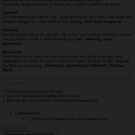
omgeving. Bulgarian Rose & Oud is een knuffel midden in de nacht.
Topnoot
Dit is de eerste geur die je ruikt. Deze dominante geur blijft vaak maar tien
minuten hangen en ruiken licht en fris:
fruitig, rood fruit, bergamot
Hartnoot
Na de topnoot ruik je de hartnoot. Dit is het ‘echt’ parfum en blijf je vier tot
zes uur ruiken. Vaak is deze bloemig van geur:
bloemig, roos,
pioenroos
Basisnoot
Deze noot ruik je vaak voor het eerste twee uur nadat je de geur hebt
opgespoten en komt als laatste noot naar voren. De geur is wat zwaarder,
kruidiger en houtachtig:
Oriëntaals, Sandelhout, Patchouli, Plaline,
Musk
LA-PAM is officieel dealer van Cereria Molla 1899 – Geurlijn, wij staan
voor kwaliteit.
✓ Gratis verzending vanaf 75 euro
✓ Voor 17 uur besteld volgende dag in huis!
✓ Bezoek ook onze winkel in Bunschoten-Spakenburg
Cadeauservice
Dit product inpakken met de cadeauservice
Cereria
Molla
Toevoegen aan winkelwagen