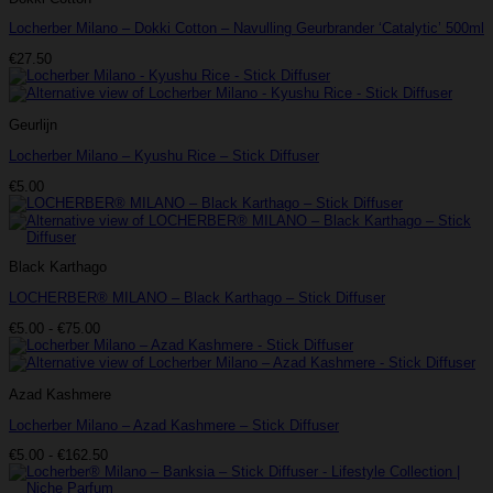
Locherber Milano – Dokki Cotton – Navulling Geurbrander ‘Catalytic’ 500ml
€
27.50
Geurlijn
Locherber Milano – Kyushu Rice – Stick Diffuser
€
5.00
Black Karthago
LOCHERBER® MILANO – Black Karthago – Stick Diffuser
Prijsklasse:
€
5.00
-
€
75.00
€5.00
tot
€75.00
Azad Kashmere
Locherber Milano – Azad Kashmere – Stick Diffuser
Prijsklasse:
€
5.00
-
€
162.50
€5.00
tot