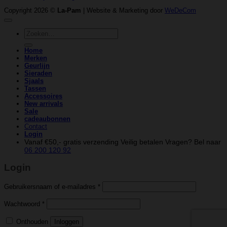
Copyright 2026 ©
La-Pam
| Website & Marketing door
WeDeCom
Zoeken
naar:
Home
Merken
Geurlijn
Sieraden
Sjaals
Tassen
Accessoires
New arrivals
Sale
cadeaubonnen
Contact
Login
Vanaf €50,- gratis verzending
Veilig betalen
Vragen? Bel naar
06 200 120 92
Login
Vereist
Gebruikersnaam of e-mailadres
*
Vereist
Wachtwoord
*
Onthouden
Inloggen