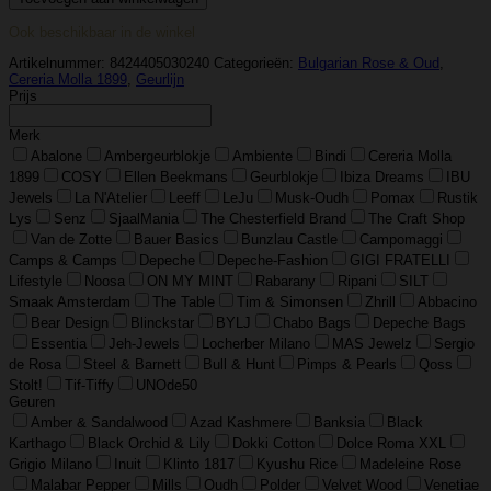
1899
–
Ook beschikbaar in de winkel
Etherische
Olie
Artikelnummer:
8424405030240
Categorieën:
Bulgarian Rose & Oud
,
30ml
Cereria Molla 1899
,
Geurlijn
–
Prijs
Bulgarian
Rose
Merk
&
Oud
Abalone
Ambergeurblokje
Ambiente
Bindi
Cereria Molla
aantal
1899
COSY
Ellen Beekmans
Geurblokje
Ibiza Dreams
IBU
Jewels
La N'Atelier
Leeff
LeJu
Musk-Oudh
Pomax
Rustik
Lys
Senz
SjaalMania
The Chesterfield Brand
The Craft Shop
Van de Zotte
Bauer Basics
Bunzlau Castle
Campomaggi
Camps & Camps
Depeche
Depeche-Fashion
GIGI FRATELLI
Lifestyle
Noosa
ON MY MINT
Rabarany
Ripani
SILT
Smaak Amsterdam
The Table
Tim & Simonsen
Zhrill
Abbacino
Bear Design
Blinckstar
BYLJ
Chabo Bags
Depeche Bags
Essentia
Jeh-Jewels
Locherber Milano
MAS Jewelz
Sergio
de Rosa
Steel & Barnett
Bull & Hunt
Pimps & Pearls
Qoss
Stolt!
Tif-Tiffy
UNOde50
Geuren
Amber & Sandalwood
Azad Kashmere
Banksia
Black
Karthago
Black Orchid & Lily
Dokki Cotton
Dolce Roma XXL
Grigio Milano
Inuit
Klinto 1817
Kyushu Rice
Madeleine Rose
Malabar Pepper
Mills
Oudh
Polder
Velvet Wood
Venetiae