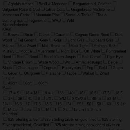
Agathis Amber
Basil & Mandarin
Bergamotto di Calabria
Bulgarian Rose & Oud
Citrus Coral
Gingerbread Madeleine
Moroccan Cedar
Mountain Pine
Santal & Tonka
Tea &
Lemongrass
Tegenwind
WAD
Wild
Bijzonderheden
Kleur
Brown
Bruin
Camel
Caramel
Cognac-Groen-Rood
Dark
Wood
Fel Groen
Grey
Grijs
Licht Grijs
Luipaard Grijs
Marine
Mat Zwart
Matt Bronzite
Matt Tiger
Midnight Blue
Military
Mocca
Mushroom
Night Blue
Off White
Pomgranaat
Rood
Red
Rood
Rood bloem Jaspis
Soft Camel
Tiger Eye
Vintage Brown
White Wood
Wit
Antraciet (Grijs)
Beige
Black
Champagne
Cognac
Eucalyptus
Fog
Gold
Green
Groen
Olijfgroen
Pistache
Taupe
Walnut
Zwart
Lengte
42cm
50cm
80cm
Maat
17 = S
18 = M
19 = L
38
40
16
16.5
17.5
18.5
37
39
41
8
L/XL
S/M
XXS/XS
48=S
50=M
52=L
6.5
7
7.5
8.5
15
54
55
56
58
60
S Jar
M Jar
L Jar
S
M
L
XL
15 cm / 5.9 inch
Materiaal
925 Sterling Zilver
925 sterling zilver en gold filled
925 sterling
Zilver geoxideerd, Goldfilled
925 sterling zilver, geoxideerd zilver en