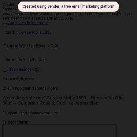
Ontdek de puurheid en het welzijn die onze essentiële oliën bieden,
gemaakt met natuurlijke ingrediënten van de hoogste kwaliteit.
Verkrijgbaar in diverse betoverende geuren, creëren onze essentiële oliën
een sfeer van rust en balans in uw huis.
Aanvullende informatie
Cereria Molla 1899
Merk
Bulgarian Rose & Oud
Geuren
Etherische Olie
Soort
Beoordelingen (0)
Beoordelingen
Er zijn nog geen beoordelingen.
Wees de eerste om “Cereria Molla 1899 – Etherische Olie
30ml – Bulgarian Rose & Oud” te beoordelen
Je waardering
*
Je beoordeling
*