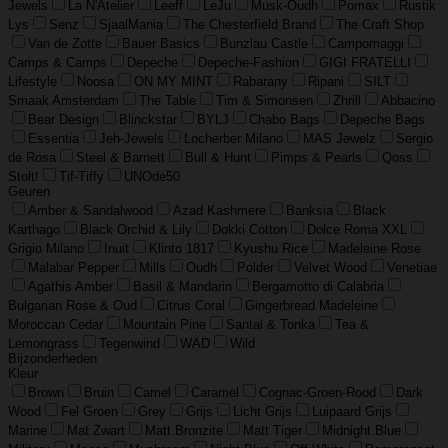
Jewels
La N'Atelier
Leeff
LeJu
Musk-Oudh
Pomax
Rustik
Lys
Senz
SjaalMania
The Chesterfield Brand
The Craft Shop
Van de Zotte
Bauer Basics
Bunzlau Castle
Campomaggi
Camps & Camps
Depeche
Depeche-Fashion
GIGI FRATELLI
Lifestyle
Noosa
ON MY MINT
Rabarany
Ripani
SILT
Smaak Amsterdam
The Table
Tim & Simonsen
Zhrill
Abbacino
Bear Design
Blinckstar
BYLJ
Chabo Bags
Depeche Bags
Essentia
Jeh-Jewels
Locherber Milano
MAS Jewelz
Sergio
de Rosa
Steel & Barnett
Bull & Hunt
Pimps & Pearls
Qoss
Stolt!
Tif-Tiffy
UNOde50
Geuren
Amber & Sandalwood
Azad Kashmere
Banksia
Black
Karthago
Black Orchid & Lily
Dokki Cotton
Dolce Roma XXL
Grigio Milano
Inuit
Klinto 1817
Kyushu Rice
Madeleine Rose
Malabar Pepper
Mills
Oudh
Polder
Velvet Wood
Venetiae
Agathis Amber
Basil & Mandarin
Bergamotto di Calabria
Bulgarian Rose & Oud
Citrus Coral
Gingerbread Madeleine
Moroccan Cedar
Mountain Pine
Santal & Tonka
Tea &
Lemongrass
Tegenwind
WAD
Wild
Bijzonderheden
Kleur
Brown
Bruin
Camel
Caramel
Cognac-Groen-Rood
Dark
Wood
Fel Groen
Grey
Grijs
Licht Grijs
Luipaard Grijs
Marine
Mat Zwart
Matt Bronzite
Matt Tiger
Midnight Blue