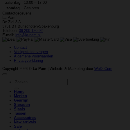
zaterdag
10:00 – 17:00
zondag
Gesloten
Contactgegevens
La-Pam
De Ziel 8 A
3751 BT Bunschoten-Spakenburg
Telefoon:
06 200 120 92
E-mail:
info@la-pam.nl
Contact
Veelgestelde vragen
Algemene voorwaarden
Privacyverklaring
Copyright 2026 ©
La-Pam
| Website & Marketing door
WeDeCom
Zoeken
naar:
Home
Merken
Geurlijn
Sieraden
Sjaals
Tassen
Accessoires
New arrivals
Sale