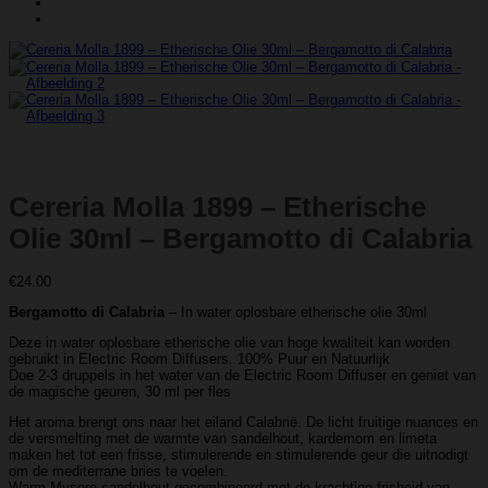
Cereria Molla 1899 – Etherische
Olie 30ml – Bergamotto di Calabria
€
24.00
Bergamotto di Calabria
– In water oplosbare etherische olie 30ml
Deze in water oplosbare etherische olie van hoge kwaliteit kan worden
gebruikt in Electric Room Diffusers. 100% Puur en Natuurlijk
Doe 2-3 druppels in het water van de Electric Room Diffuser en geniet van
de magische geuren, 30 ml per fles
Het aroma brengt ons naar het eiland Calabrië. De licht fruitige nuances en
de versmelting met de warmte van sandelhout, kardemom en limeta
maken het tot een frisse, stimulerende en stimulerende geur die uitnodigt
om de mediterrane bries te voelen.
Warm Mysore-sandelhout gecombineerd met de krachtige frisheid van