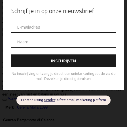
de Parfum
Enkelbandje
Enveloptas
Etherische Olie
Etui
Fiber Sticks
Geurkaars
Geurkaart
Hand- & Bodylotion
Hand- &
Bodywash
Handschoen
Handtas
Hanger
Heuptas
Hoed
Hoedje
Home-Spray
Kaars
Ketting
Laptop Tas
Make-Up
Tasje
Mills
Mini Bag
Muts
Navulling ‘Catalytic’ Geurbrander
Navulling Reed Diffuser
Oorbel
Portemonnee
Pouch Bag
Reed
Diffuser
Riem
Ring
Rugtas
Rugzak
Sample Kit
Schoenen
Schouderband
schoudertas
Set Lont-trimmer en Kaarsendover
Shopper
Sjaal
Sleuteletui
Sleutelhanger
Special Edition
Stolp
Strap
Tas
Telefoontasje
Textiel & Roomspray
Toilettas
Tote Bag
Travel
Trigger
Weekendtas
Wierookstokjes
Zeep
Zomerhoed
Beschrijving
water oplosbare essentiële oliën
Ontdek de puurheid en het welzijn die onze essentiële oliën bieden,
gemaakt met natuurlijke ingrediënten van de hoogste kwaliteit.
Verkrijgbaar in diverse betoverende geuren, creëren onze essentiële oliën
een sfeer van rust en balans in uw huis.
Aanvullende informatie
Cereria Molla 1899
Merk
Bergamotto di Calabria
Geuren