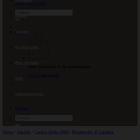
Sieraden
Terug naar winkel
Zoeken
Sjaals
naar:
Tassen
€
0.00
Accessoires
New arrivals
Geen producten in de winkelwagen.
Terug naar winkel
Sale
cadeaubonnen
Contact
Zoeken
naar:
Home
/
Geurlijn
/
Cereria Molla 1899
/
Bergamotto di Calabria