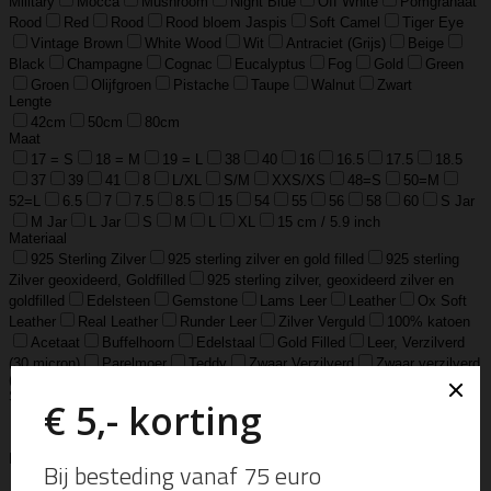
Military
Mocca
Mushroom
Night Blue
Off White
Pomgranaat
Rood
Red
Rood
Rood bloem Jaspis
Soft Camel
Tiger Eye
Vintage Brown
White Wood
Wit
Antraciet (Grijs)
Beige
Black
Champagne
Cognac
Eucalyptus
Fog
Gold
Green
Groen
Olijfgroen
Pistache
Taupe
Walnut
Zwart
Lengte
42cm
50cm
80cm
Maat
17 = S
18 = M
19 = L
38
40
16
16.5
17.5
18.5
37
39
41
8
L/XL
S/M
XXS/XS
48=S
50=M
52=L
6.5
7
7.5
8.5
15
54
55
56
58
60
S Jar
M Jar
L Jar
S
M
L
XL
15 cm / 5.9 inch
Materiaal
925 Sterling Zilver
925 sterling zilver en gold filled
925 sterling
Zilver geoxideerd, Goldfilled
925 sterling zilver, geoxideerd zilver en
goldfilled
Edelsteen
Gemstone
Lams Leer
Leather
Ox Soft
Leather
Real Leather
Runder Leer
Zilver Verguld
100% katoen
Acetaat
Buffelhoorn
Edelstaal
Gold Filled
Leer, Verzilverd
(30 micron)
Parelmoer
Teddy
Zwaar Verzilverd
Zwaar verzilverd
(15 micron)
Soort
Accessoires
Armband
Armbandje
Aroma Diffuser
Autogeur
Avondtasje
Bandana
Beanie
Bedel
Belt
Big Bag
Bowlingtas
Brillen Etui
Broche
Bumbag
Business Bag
Clip
Clutch
Creditcard Houder
Creditcard Wallet
Crossbody
Eau