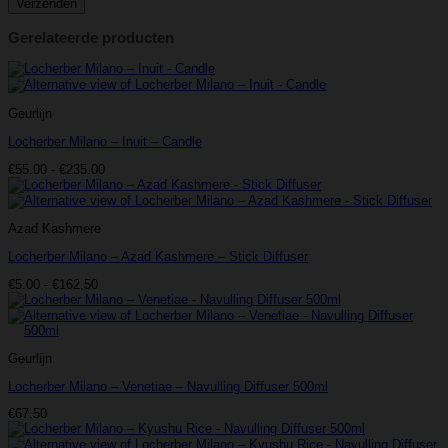
Gerelateerde producten
Geurlijn
Locherber Milano – Inuit – Candle
Prijsklasse:
€
55.00
-
€
235.00
€55.00
tot
€235.00
Azad Kashmere
Locherber Milano – Azad Kashmere – Stick Diffuser
Prijsklasse:
€
5.00
-
€
162.50
€5.00
tot
€162.50
Geurlijn
Locherber Milano – Venetiae – Navulling Diffuser 500ml
€
67.50