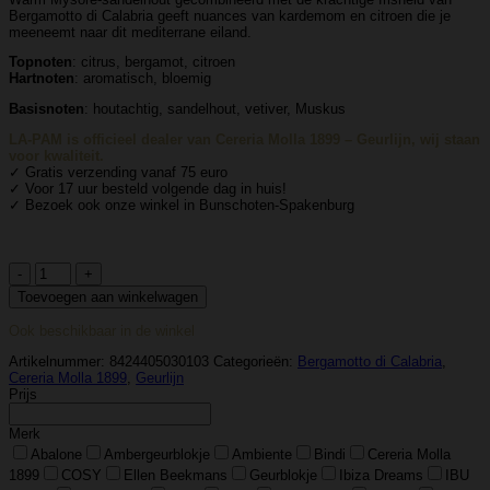
Bergamotto di Calabria geeft nuances van kardemom en citroen die je
meeneemt naar dit mediterrane eiland.
Topnoten
: citrus, bergamot, citroen
Hartnoten
: aromatisch, bloemig
Basisnoten
: houtachtig, sandelhout, vetiver, Muskus
LA-PAM is officieel dealer van Cereria Molla 1899 – Geurlijn, wij staan
voor kwaliteit.
✓ Gratis verzending vanaf 75 euro
✓ Voor 17 uur besteld volgende dag in huis!
✓ Bezoek ook onze winkel in Bunschoten-Spakenburg
Cereria
Molla
Toevoegen aan winkelwagen
1899
–
Ook beschikbaar in de winkel
Etherische
Olie
Artikelnummer:
8424405030103
Categorieën:
Bergamotto di Calabria
,
30ml
Cereria Molla 1899
,
Geurlijn
–
Prijs
Bergamotto
di
Merk
Calabria
aantal
Abalone
Ambergeurblokje
Ambiente
Bindi
Cereria Molla
1899
COSY
Ellen Beekmans
Geurblokje
Ibiza Dreams
IBU