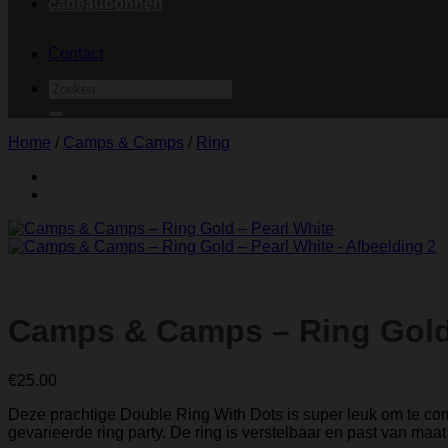
cadeaubonnen
Contact
Zoeken
naar:
Home
/
Camps & Camps
/
Ring
Camps & Camps – Ring Gold 
€
25.00
Deze prachtige Double Ring With Dots is super leuk om te co
gevarieerde ring party. De ring is verstelbaar en past van maat