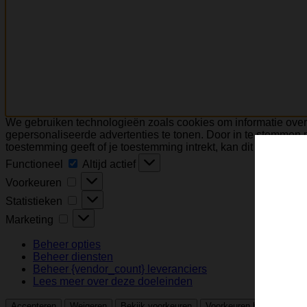
We gebruiken technologieën zoals cookies om informatie over 
gepersonaliseerde advertenties te tonen. Door in te stemmen
toestemming geeft of je toestemming intrekt, kan dit een nad
Functioneel
Functioneel
Altijd actief
Voorkeuren
Voorkeuren
Statistieken
Statistieken
Marketing
Marketing
Beheer opties
Beheer diensten
Beheer {vendor_count} leveranciers
Lees meer over deze doeleinden
Be
Accepteren
Weigeren
Bekijk voorkeuren
Voorkeuren bewaren