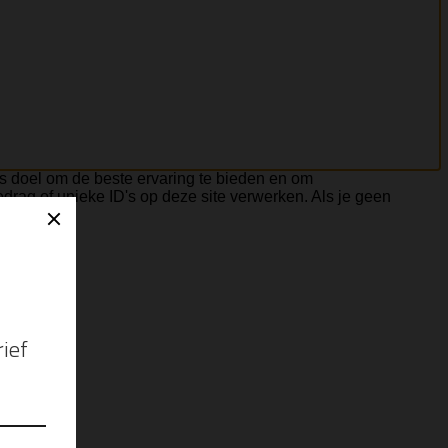
ls doel om de beste ervaring te bieden en om
rag of unieke ID's op deze site verwerken. Als je geen