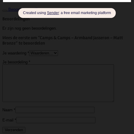
Soort
Armband
Beoordelingen (0)
Beoordelingen
Er zijn nog geen beoordelingen.
Wees de eerste om “Camps & Camps – Armband Jasseron – Matt
Bronze” te beoordelen
Je waardering
*
Je beoordeling
*
Naam
*
E-mail
*