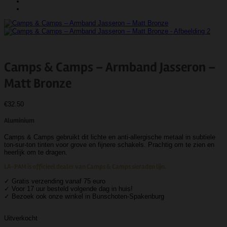
Camps & Camps – Armband Jasseron –
Matt Bronze
€
32.50
Aluminium
Camps & Camps gebruikt dit lichte en anti-allergische metaal in subtiele
ton-sur-ton tinten voor grove en fijnere schakels. Prachtig om te zien en
heerlijk om te dragen.
LA-PAM is officieel dealer van Camps & Camps sieraden lijn.
✓ Gratis verzending vanaf 75 euro
✓ Voor 17 uur besteld volgende dag in huis!
✓ Bezoek ook onze winkel in Bunschoten-Spakenburg
Uitverkocht