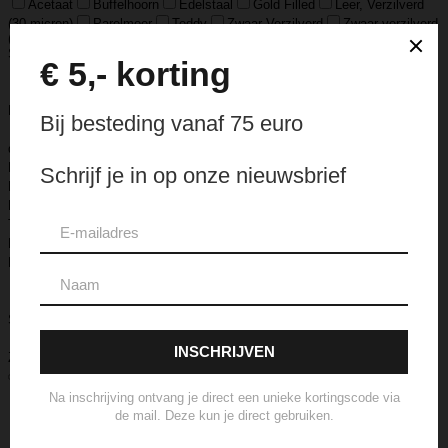
Acetaat
Buffelhoorn
Edelstaal
Gold Filled
Leer, Verzilverd
(30 micron)
Parelmoer
Teddy
Zwaar Verzilverd
Zwaar verzilverd
(15 micron)
Soort
Accessoires
Armband
Armbandje
Aroma Diffuser
Autogeur
Avondtasje
Bandana
Beanie
Bedel
Belt
Big Bag
Bowlingtas
Brillen Etui
Broche
Bumbag
Business Bag
Clip
Clutch
Creditcard Houder
Creditcard Wallet
Crossbody
Eau
de Parfum
Enkelbandje
Enveloptas
Etherische Olie
Etui
Fiber Sticks
Geurkaars
Geurkaart
Hand- & Bodylotion
Hand- &
Bodywash
Handschoen
Handtas
Hanger
Heuptas
Hoed
Hoedje
Home-Spray
Kaars
Ketting
Laptop Tas
Make-Up
Tasje
Mills
Mini Bag
Muts
Navulling ‘Catalytic’ Geurbrander
Navulling Reed Diffuser
Oorbel
Portemonnee
Pouch Bag
Reed
Diffuser
Riem
Ring
Rugtas
Rugzak
Sample Kit
Schoenen
Schouderband
schoudertas
Set Lont-trimmer en Kaarsendover
Shopper
Sjaal
Sleuteletui
Sleutelhanger
Special Edition
Stolp
Strap
Tas
Telefoontasje
Textiel & Roomspray
Toilettas
Tote Bag
Travel
Trigger
Weekendtas
Wierookstokjes
Zeep
Zomerhoed
Aanvullende informatie
Merk
Camps & Camps