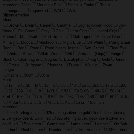
Moroccan Cedar
Mountain Pine
Santal & Tonka
Tea &
Lemongrass
Tegenwind
WAD
Wild
Bijzonderheden
Kleur
Brown
Bruin
Camel
Caramel
Cognac-Groen-Rood
Dark
Wood
Fel Groen
Grey
Grijs
Licht Grijs
Luipaard Grijs
Marine
Mat Zwart
Matt Bronzite
Matt Tiger
Midnight Blue
Military
Mocca
Mushroom
Night Blue
Off White
Pomgranaat
Rood
Red
Rood
Rood bloem Jaspis
Soft Camel
Tiger Eye
Vintage Brown
White Wood
Wit
Antraciet (Grijs)
Beige
Black
Champagne
Cognac
Eucalyptus
Fog
Gold
Green
Groen
Olijfgroen
Pistache
Taupe
Walnut
Zwart
Lengte
42cm
50cm
80cm
Maat
17 = S
18 = M
19 = L
38
40
16
16.5
17.5
18.5
37
39
41
8
L/XL
S/M
XXS/XS
48=S
50=M
52=L
6.5
7
7.5
8.5
15
54
55
56
58
60
S Jar
M Jar
L Jar
S
M
L
XL
15 cm / 5.9 inch
Materiaal
925 Sterling Zilver
925 sterling zilver en gold filled
925 sterling
Zilver geoxideerd, Goldfilled
925 sterling zilver, geoxideerd zilver en
goldfilled
Edelsteen
Gemstone
Lams Leer
Leather
Ox Soft
Leather
Real Leather
Runder Leer
Zilver Verguld
100% katoen