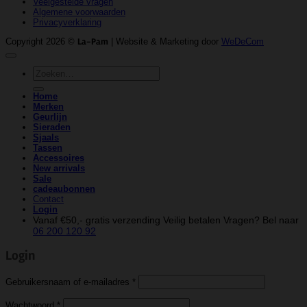
Veelgestelde vragen
Algemene voorwaarden
Privacyverklaring
Copyright 2026 ©
La-Pam
| Website & Marketing door
WeDeCom
Zoeken
naar:
Home
Merken
Geurlijn
Sieraden
Sjaals
Tassen
Accessoires
New arrivals
Sale
cadeaubonnen
Contact
Login
Vanaf €50,- gratis verzending
Veilig betalen
Vragen? Bel naar
06 200 120 92
Login
Vereist
Gebruikersnaam of e-mailadres
*
Vereist
Wachtwoord
*