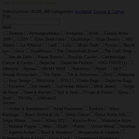
Ook beschikbaar in de winkel
Artikelnummer:
4L030_MB
Categorieën:
Armband
,
Camps & Camps
Prijs
Merk
Abalone
Ambergeurblokje
Ambiente
Bindi
Cereria Molla
1899
COSY
Ellen Beekmans
Geurblokje
Ibiza Dreams
IBU
Jewels
La N'Atelier
Leeff
LeJu
Musk-Oudh
Pomax
Rustik
Lys
Senz
SjaalMania
The Chesterfield Brand
The Craft Shop
Van de Zotte
Bauer Basics
Bunzlau Castle
Campomaggi
Camps & Camps
Depeche
Depeche-Fashion
GIGI FRATELLI
Lifestyle
Noosa
ON MY MINT
Rabarany
Ripani
SILT
Smaak Amsterdam
The Table
Tim & Simonsen
Zhrill
Abbacino
Bear Design
Blinckstar
BYLJ
Chabo Bags
Depeche Bags
Essentia
Jeh-Jewels
Locherber Milano
MAS Jewelz
Sergio
de Rosa
Steel & Barnett
Bull & Hunt
Pimps & Pearls
Qoss
Stolt!
Tif-Tiffy
UNOde50
Geuren
Amber & Sandalwood
Azad Kashmere
Banksia
Black
Karthago
Black Orchid & Lily
Dokki Cotton
Dolce Roma XXL
Grigio Milano
Inuit
Klinto 1817
Kyushu Rice
Madeleine Rose
Malabar Pepper
Mills
Oudh
Polder
Velvet Wood
Venetiae
Agathis Amber
Basil & Mandarin
Bergamotto di Calabria
Bulgarian Rose & Oud
Citrus Coral
Gingerbread Madeleine