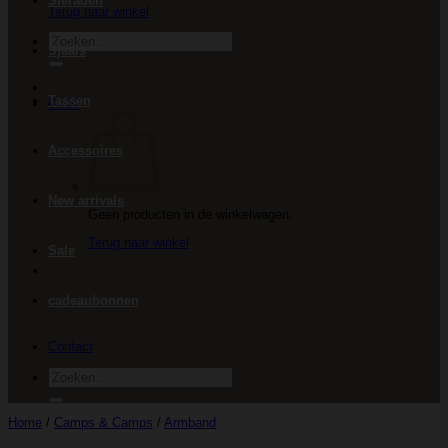
Sieraden
Terug naar winkel
Zoeken
Sjaals
naar:
Tassen
€
0.00
Accessoires
New arrivals
Geen producten in de winkelwagen.
Terug naar winkel
Sale
cadeaubonnen
Contact
Zoeken
naar:
Home
/
Camps & Camps
/
Armband