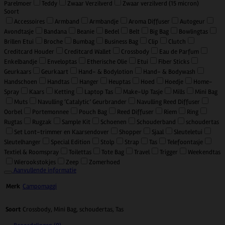
Parelmoer
Teddy
Zwaar Verzilverd
Zwaar verzilverd (15 micron)
Soort
Accessoires
Armband
Armbandje
Aroma Diffuser
Autogeur
Avondtasje
Bandana
Beanie
Bedel
Belt
Big Bag
Bowlingtas
Brillen Etui
Broche
Bumbag
Business Bag
Clip
Clutch
Creditcard Houder
Creditcard Wallet
Crossbody
Eau de Parfum
Enkelbandje
Enveloptas
Etherische Olie
Etui
Fiber Sticks
Geurkaars
Geurkaart
Hand- & Bodylotion
Hand- & Bodywash
Handschoen
Handtas
Hanger
Heuptas
Hoed
Hoedje
Home-
Spray
Kaars
Ketting
Laptop Tas
Make-Up Tasje
Mills
Mini Bag
Muts
Navulling ‘Catalytic’ Geurbrander
Navulling Reed Diffuser
Oorbel
Portemonnee
Pouch Bag
Reed Diffuser
Riem
Ring
Rugtas
Rugzak
Sample Kit
Schoenen
Schouderband
schoudertas
Set Lont-trimmer en Kaarsendover
Shopper
Sjaal
Sleuteletui
Sleutelhanger
Special Edition
Stolp
Strap
Tas
Telefoontasje
Textiel & Roomspray
Toilettas
Tote Bag
Travel
Trigger
Weekendtas
Wierookstokjes
Zeep
Zomerhoed
Aanvullende informatie
Campomaggi
Merk
Crossbody, Mini Bag, schoudertas, Tas
Soort