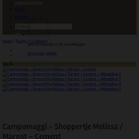
cadeaubonnen
€
0.00
Contact
Zoeken
naar:
Home
/
Tassen
/
Crossbody
Geen producten in de winkelwagen.
Terug naar winkel
Nieuw
Campomaggi – Shoppertje Melissa /
Margot – Cement