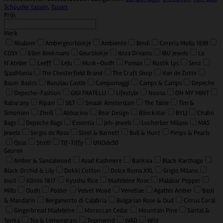
Schouder tassen
,
Tassen
Prijs
Merk
Abalone
Ambergeurblokje
Ambiente
Bindi
Cereria Molla 1899
COSY
Ellen Beekmans
Geurblokje
Ibiza Dreams
IBU Jewels
La
N'Atelier
Leeff
LeJu
Musk-Oudh
Pomax
Rustik Lys
Senz
SjaalMania
The Chesterfield Brand
The Craft Shop
Van de Zotte
Bauer Basics
Bunzlau Castle
Campomaggi
Camps & Camps
Depeche
Depeche-Fashion
GIGI FRATELLI
Lifestyle
Noosa
ON MY MINT
Rabarany
Ripani
SILT
Smaak Amsterdam
The Table
Tim &
Simonsen
Zhrill
Abbacino
Bear Design
Blinckstar
BYLJ
Chabo
Bags
Depeche Bags
Essentia
Jeh-Jewels
Locherber Milano
MAS
Jewelz
Sergio de Rosa
Steel & Barnett
Bull & Hunt
Pimps & Pearls
Qoss
Stolt!
Tif-Tiffy
UNOde50
Geuren
Amber & Sandalwood
Azad Kashmere
Banksia
Black Karthago
Black Orchid & Lily
Dokki Cotton
Dolce Roma XXL
Grigio Milano
Inuit
Klinto 1817
Kyushu Rice
Madeleine Rose
Malabar Pepper
Mills
Oudh
Polder
Velvet Wood
Venetiae
Agathis Amber
Basil
& Mandarin
Bergamotto di Calabria
Bulgarian Rose & Oud
Citrus Coral
Gingerbread Madeleine
Moroccan Cedar
Mountain Pine
Santal &
Tonka
Tea & Lemongrass
Tegenwind
WAD
Wild