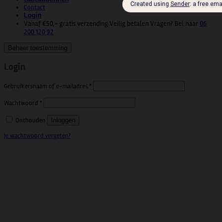
Contact
Login
Vanaf €50,- gratis verzending
Veilig betalen
Vragen? Bel naar
06
200 120 92
Beheer toestemming
Login
Vereist
Gebruikersnaam of e-mailadres
*
Vereist
Wachtwoord
*
Onthouden
Inloggen
Je wachtwoord vergeten?