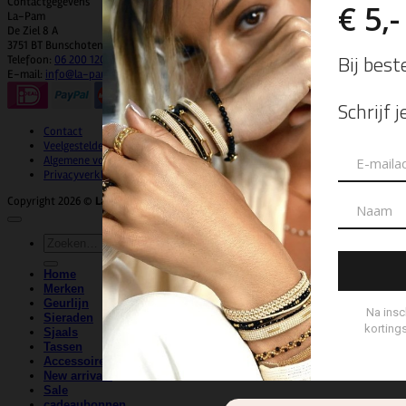
Contactgegevens
La-Pam
De Ziel 8 A
3751 BT Bunschoten-Spakenburg
Telefoon:
06 200 120 92
E-mail:
info@la-pam.nl
Contact
Veelgestelde vragen
Algemene voorwaarden
Privacyverklaring
Copyright 2026 ©
La-Pam
| Website & Marketing door
WeDeCom
Zoeken
naar:
Home
Merken
Geurlijn
Sieraden
Sjaals
Tassen
Accessoires
New arrivals
Sale
cadeaubonnen