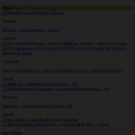
Nieuw
Depeche
Depeche – Suède shopper – Cognac
€
265.00
Crossbody
The Chesterfield Brand – Leren Schoudertas “Vionne” – Wax Pull Up Zwart
€
89.95
Rabarany
Rabarany – Schoudertasje Anay Kenia – The
€
99.00
Bear Design