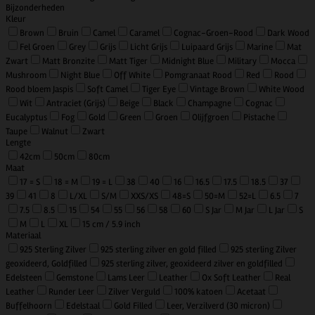
Bijzonderheden
Kleur
Brown
Bruin
Camel
Caramel
Cognac-Groen-Rood
Dark Wood
Fel Groen
Grey
Grijs
Licht Grijs
Luipaard Grijs
Marine
Mat
Zwart
Matt Bronzite
Matt Tiger
Midnight Blue
Military
Mocca
Mushroom
Night Blue
Off White
Pomgranaat Rood
Red
Rood
Rood bloem Jaspis
Soft Camel
Tiger Eye
Vintage Brown
White Wood
Wit
Antraciet (Grijs)
Beige
Black
Champagne
Cognac
Eucalyptus
Fog
Gold
Green
Groen
Olijfgroen
Pistache
Taupe
Walnut
Zwart
Lengte
42cm
50cm
80cm
Maat
17 = S
18 = M
19 = L
38
40
16
16.5
17.5
18.5
37
39
41
8
L/XL
S/M
XXS/XS
48=S
50=M
52=L
6.5
7
7.5
8.5
15
54
55
56
58
60
S Jar
M Jar
L Jar
S
M
L
XL
15 cm / 5.9 inch
Materiaal
925 Sterling Zilver
925 sterling zilver en gold filled
925 sterling Zilver
geoxideerd, Goldfilled
925 sterling zilver, geoxideerd zilver en goldfilled
Edelsteen
Gemstone
Lams Leer
Leather
Ox Soft Leather
Real
Leather
Runder Leer
Zilver Verguld
100% katoen
Acetaat
Buffelhoorn
Edelstaal
Gold Filled
Leer, Verzilverd (30 micron)