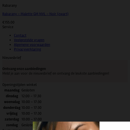
Rabarany
Rabarany – Malette GM NVL – Noir (zwart)
€
155.00
Service
Contact
Veelgestelde vragen
Algemene voorwaarden
Privacyverklaring
Nieuwsbrief
Ontvang onze aanbiedingen
Meld je aan voor de nieuwsbrief en ontvang de leukste aanbiedingen!
Openingstijden winkel
maandag
Gesloten
dinsdag
12:00 – 17:30
woensdag
10:00 – 17:30
donderdag
10:00 – 17:30
vrijdag
10:00 – 17:30
zaterdag
10:00 – 17:00
zondag
Gesloten