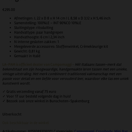
€
295.00
Afmetingen:
L 22 x D 8 x H 14 cm | L 8,58 x D 3,12 x H 5,46 inch
Samenstelling:
100%LE – INT 90%CO 10%LE
Sluitingstype:
ritssluiting
Handvattype:
paar handgrepen
Handvathoogte:
6 cm | 2,34 inch
N interne gesloten zakken:
1
Meegeleverde accessoires:
Stoffenwinkel, Crèmekleurige kit
Gewicht:
0,81 kg
Gemaakt in Italië
LA-PAM is officieel dealer van Campomaggi –
Hét Italiaans tassen-merk dat
bekendstaat om zijn hoogwaardige, handgemaakte leren tassen met een unieke,
vintage uitstraling. Het merk combineert traditioneel vakmanschap met een
passie voor detail en een liefde voor verouderd leer, waardoor elke tas een uniek
kunstwerk wordt.
✓ Gratis verzending vanaf 75 euro
✓ Voor 17 uur besteld volgende dag in huis!
✓ Bezoek ook onze winkel in Bunschoten-Spakenburg
Uitverkocht
Ook beschikbaar in de winkel
Artikelnummer:
8059389308001
Categorieën:
Campomaggi
,
Crossbody
,
Mini Bag
,