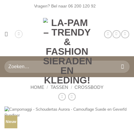
Ga
Vragen? Bel naar
06 200 120 92
naar
inhoud
Zoeken
naar:
HOME
/
TASSEN
/
CROSSBODY
Nieuw