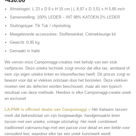
430.00
Afmetingen:
L 23 x D 9 x H 15 cm | L 8,97 x D 3,51 x H 5,85 inch
Samenstelling:
100% LEDER – INT 98% KATOEN 2% LEDER
Sluitingstype:
Tik Tuk / clipsluiting
Meegeleverde accessoires:
Stoffenwinkel, Crèmekleurige kit
Gewicht:
0,95 kg
Gemaakt in Italië
We verven onze Campomaggi-creaties met behulp van een stuk
verfproces. Deze unieke techniek zorgt ervoor dat elke tas, armband of
riem zijn eigen unieke tinten en kleurreflecties heeft. Dit proces zorgt er
bewust voor dat er vlekken ontstaan ​​door het borstelen. Deze vlekken
moeten niet als defecten worden beschouwd, maar als een typisch
resultaat van deze methode. Hierdoor is elke Campomaggi-creatie uniek
en exclusief.
LA-PAM is officieel dealer van Campomaggi
–
Hét Italiaans tassen-
merk dat bekendstaat om zijn hoogwaardige, handgemaakte leren
tassen met een unieke, vintage uitstraling. Het merk combineert
traditioneel vakmanschap met een passie voor detail en een liefde voor
verouderd leer, waardoor elke tas een uniek kunstwerk wordt.