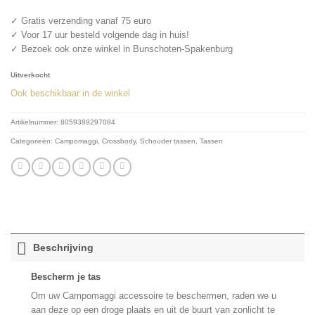
✓ Gratis verzending vanaf 75 euro
✓ Voor 17 uur besteld volgende dag in huis!
✓ Bezoek ook onze winkel in Bunschoten-Spakenburg
Uitverkocht
Ook beschikbaar in de winkel
Artikelnummer:
8059389297084
Categorieën:
Campomaggi
,
Crossbody
,
Schouder tassen
,
Tassen
Beschrijving
Bescherm je tas
Om uw Campomaggi accessoire te beschermen, raden we u
aan deze op een droge plaats en uit de buurt van zonlicht te