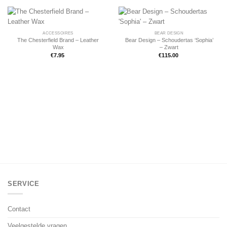
ACCESSOIRES
BEAR DESIGN
The Chesterfield Brand – Leather
Bear Design – Schoudertas ‘Sophia’
Wax
– Zwart
€
7.95
€
115.00
SERVICE
Contact
Veelgestelde vragen