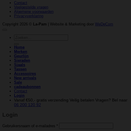
Contact
Veelgestelde vragen
Algemene voorwaarden
Privacyverklaring
Copyright 2026 ©
La-Pam
| Website & Marketing door
WeDeCom
Zoeken
naar:
Home
Merken
Geurlijn
Sieraden
Sjaals
Tassen
Accessoires
New arrivals
Sale
cadeaubonnen
Contact
Login
Vanaf €50,- gratis verzending
Veilig betalen
Vragen? Bel naar
06 200 120 92
Login
Vereist
Gebruikersnaam of e-mailadres
*