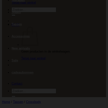
Sieraden
Terug naar winkel
Zoeken
Sjaals
naar:
Tassen
€
0.00
Accessoires
New arrivals
Geen producten in de winkelwagen.
Terug naar winkel
Sale
cadeaubonnen
Contact
Zoeken
naar:
Home
/
Tassen
/
Crossbody