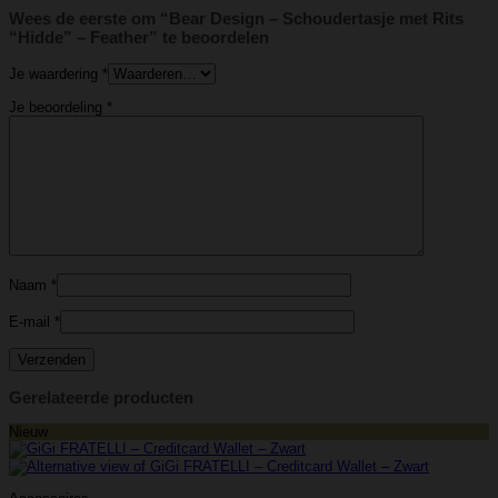
Wees de eerste om “Bear Design – Schoudertasje met Rits
“Hidde” – Feather” te beoordelen
Je waardering
*
Je beoordeling
*
Naam
*
E-mail
*
Gerelateerde producten
Nieuw