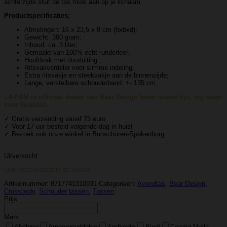
achterzijde sluit de tas mooi aan op je lichaam.
Productspecificaties;
Afmetingen: 16 x 23,5 x 8 cm (hxbxd);
Gewicht: 380 gram;
Inhoud: ca. 3 liter;
Gemaakt van 100% echt runderleer;
Hoofdvak met ritssluiting ;
Ritsvakverdeler voor slimme indeling;
Extra ritsvakje en steekvakje aan de binnenzijde;
Lange, verstelbare schouderband: +- 135 cm.
LA-PAM is officieel dealer van Bear Design leren tassen lijn, wij staan
voor kwaliteit.
✓ Gratis verzending vanaf 75 euro
✓ Voor 17 uur besteld volgende dag in huis!
✓ Bezoek ook onze winkel in Bunschoten-Spakenburg
Uitverkocht
Ook beschikbaar in de winkel
Artikelnummer:
8717741310931
Categorieën:
Avondtas
,
Bear Design
,
Crossbody
,
Schouder tassen
,
Tassen
Prijs
Merk
Abalone
Ambergeurblokje
Ambiente
Bindi
Cereria Molla