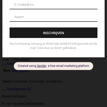
Bowlingtas
Brillen Etui
Broche
Bumbag
Business Bag
Clip
Clutch
Creditcard Houder
Creditcard Wallet
Crossbody
Eau
de Parfum
Enkelbandje
Enveloptas
Etherische Olie
Etui
Fiber Sticks
Geurkaars
Geurkaart
Hand- & Bodylotion
Hand- &
Bodywash
Handschoen
Handtas
Hanger
Heuptas
Hoed
Hoedje
Home-Spray
Kaars
Ketting
Laptop Tas
Make-Up
Tasje
Mills
Mini Bag
Muts
Navulling ‘Catalytic’ Geurbrander
Navulling Reed Diffuser
Oorbel
Portemonnee
Pouch Bag
Reed
Diffuser
Riem
Ring
Rugtas
Rugzak
Sample Kit
Schoenen
Schouderband
schoudertas
Set Lont-trimmer en Kaarsendover
Shopper
Sjaal
Sleuteletui
Sleutelhanger
Special Edition
Stolp
Strap
Tas
Telefoontasje
Textiel & Roomspray
Toilettas
Tote Bag
Travel
Trigger
Weekendtas
Wierookstokjes
Zeep
Zomerhoed
Aanvullende informatie
Bear Design
Merk
Avondtasje, Crossbody, schoudertas
Soort
Beoordelingen (0)
Beoordelingen
Er zijn nog geen beoordelingen.