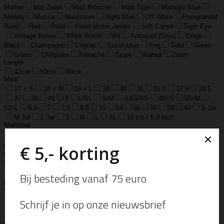
Marine
Mat Zwart
Matt Bronzite
Matt Tiger
Midnight Blue
Military
Mocca
Mushroom
Night Blue
Off White
Pomgranaat
Rood
Red
Rood
Rood bloem Jaspis
Soft Camel
Tiger Eye
Vintage Brown
White Wood
Wit
Antraciet (Grijs)
Beige
Black
Champagne
Cognac
Eucalyptus
Fog
Gold
Green
Groen
Olijfgroen
Pistache
Taupe
Walnut
Zwart
Lengte
42cm
50cm
80cm
Maat
17 = S
18 = M
19 = L
38
40
16
16.5
17.5
18.5
37
39
41
8
L/XL
S/M
XXS/XS
48=S
50=M
52=L
6.5
7
7.5
8.5
15
54
55
56
58
60
S Jar
M Jar
L Jar
S
M
L
XL
15 cm / 5.9 inch
Materiaal
925 Sterling Zilver
925 sterling zilver en gold filled
925 sterling
Zilver geoxideerd, Goldfilled
925 sterling zilver, geoxideerd zilver en
goldfilled
Edelsteen
Gemstone
Lams Leer
Leather
Ox Soft
Leather
Real Leather
Runder Leer
Zilver Verguld
100% katoen
Acetaat
Buffelhoorn
Edelstaal
Gold Filled
Leer, Verzilverd
(30 micron)
Parelmoer
Teddy
Zwaar Verzilverd
Zwaar verzilverd
(15 micron)
Soort
Accessoires
Armband
Armbandje
Aroma Diffuser
Autogeur
Avondtasje
Bandana
Beanie
Bedel
Belt
Big Bag