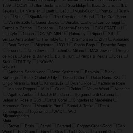
1899
COSY
Ellen Beekmans
Geurblokje
Ibiza Dreams
IBU
Jewels
La N'Atelier
Leeff
LeJu
Musk-Oudh
Pomax
Rustik
Lys
Senz
SjaalMania
The Chesterfield Brand
The Craft Shop
Van de Zotte
Bauer Basics
Bunzlau Castle
Campomaggi
Camps & Camps
Depeche
Depeche-Fashion
GIGI FRATELLI
Lifestyle
Noosa
ON MY MINT
Rabarany
Ripani
SILT
Smaak Amsterdam
The Table
Tim & Simonsen
Zhrill
Abbacino
Bear Design
Blinckstar
BYLJ
Chabo Bags
Depeche Bags
Essentia
Jeh-Jewels
Locherber Milano
MAS Jewelz
Sergio
de Rosa
Steel & Barnett
Bull & Hunt
Pimps & Pearls
Qoss
Stolt!
Tif-Tiffy
UNOde50
Geuren
Amber & Sandalwood
Azad Kashmere
Banksia
Black
Karthago
Black Orchid & Lily
Dokki Cotton
Dolce Roma XXL
Grigio Milano
Inuit
Klinto 1817
Kyushu Rice
Madeleine Rose
Malabar Pepper
Mills
Oudh
Polder
Velvet Wood
Venetiae
Agathis Amber
Basil & Mandarin
Bergamotto di Calabria
Bulgarian Rose & Oud
Citrus Coral
Gingerbread Madeleine
Moroccan Cedar
Mountain Pine
Santal & Tonka
Tea &
Lemongrass
Tegenwind
WAD
Wild
Bijzonderheden
Kleur
Brown
Bruin
Camel
Caramel
Cognac-Groen-Rood
Dark
Wood
Fel Groen
Grey
Grijs
Licht Grijs
Luipaard Grijs