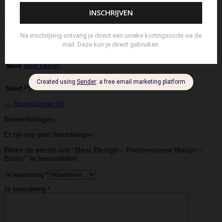
Schouderband
schoudertas
Set Lont-trimmer en Kaarsendover
Shopper
Sjaal
Sleuteletui
Sleutelhanger
Special Edition
Stolp
Strap
Tas
Telefoontasje
Textiel & Roomspray
Toilettas
Tote Bag
Travel
Trigger
Weekendtas
Wierookstokjes
Zeep
Zomerhoed
Aanvullende informatie
Bear Design
Merk
Portemonnee
Soort
Beoordelingen (0)
Beoordelingen
Er zijn nog geen beoordelingen.
Wees de eerste om “Bear Design – Portemonnee Marijn –
Bruin” te beoordelen
Je waardering
*
Je beoordeling
*