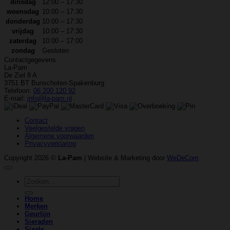
dinsdag
12:00 – 17:30
woensdag
10:00 – 17:30
donderdag
10:00 – 17:30
vrijdag
10:00 – 17:30
zaterdag
10:00 – 17:00
zondag
Gesloten
Contactgegevens
La-Pam
De Ziel 8 A
3751 BT Bunschoten-Spakenburg
Telefoon:
06 200 120 92
E-mail:
info@la-pam.nl
Contact
Veelgestelde vragen
Algemene voorwaarden
Privacyverklaring
Copyright 2026 ©
La-Pam
| Website & Marketing door
WeDeCom
Zoeken
naar:
Home
Merken
Geurlijn
Sieraden
Sjaals