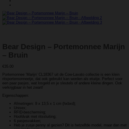
Bear Design – Portemonnee Marijn
– Bruin
€
35.00
Portemonnee ‘Marijn’ CL18367 uit de Cow-Lavato collectie is een klein
ritsportemonneetje, dat ook gebruikt kan worden als etuitje. Perfect voor
een paar pasjes, wat losgeld en je sleutels of andere kleine dingen. Ook
verkrijgbaar in het zwart!
Eigenschappen:
Afmetingen: 9 x 13,5 x 1 cm (hxbxd);
Unisex;
RFID-bescherming;
Hoofdvak met ritssluiting;
6 pasjesvakken;
Heb je zusje penny al gezien? Dit is hetzelfde model, maar dan met