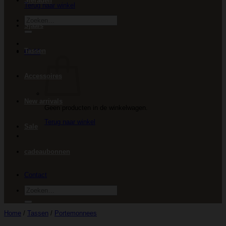
Sieraden
Terug naar winkel
Zoeken
Sjaals
naar:
Tassen
€
0.00
Accessoires
New arrivals
Geen producten in de winkelwagen.
Terug naar winkel
Sale
cadeaubonnen
Contact
Zoeken
naar:
Home
/
Tassen
/
Portemonnees