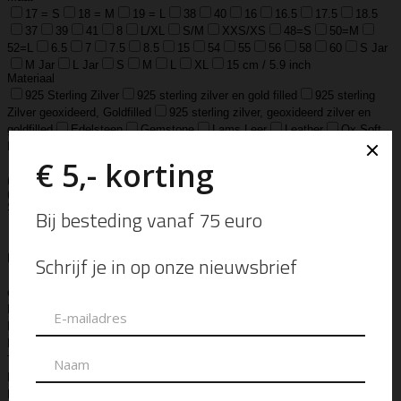
17 = S
18 = M
19 = L
38
40
16
16.5
17.5
18.5
37
39
41
8
L/XL
S/M
XXS/XS
48=S
50=M
52=L
6.5
7
7.5
8.5
15
54
55
56
58
60
S Jar
M Jar
L Jar
S
M
L
XL
15 cm / 5.9 inch
Materiaal
925 Sterling Zilver
925 sterling zilver en gold filled
925 sterling
Zilver geoxideerd, Goldfilled
925 sterling zilver, geoxideerd zilver en
goldfilled
Edelsteen
Gemstone
Lams Leer
Leather
Ox Soft
Leather
Real Leather
Runder Leer
Zilver Verguld
100% katoen
Acetaat
Buffelhoorn
Edelstaal
Gold Filled
Leer, Verzilverd
(30 micron)
Parelmoer
Teddy
Zwaar Verzilverd
Zwaar verzilverd
(15 micron)
Soort
Accessoires
Armband
Armbandje
Aroma Diffuser
Autogeur
Avondtasje
Bandana
Beanie
Bedel
Belt
Big Bag
Bowlingtas
Brillen Etui
Broche
Bumbag
Business Bag
Clip
Clutch
Creditcard Houder
Creditcard Wallet
Crossbody
Eau
de Parfum
Enkelbandje
Enveloptas
Etherische Olie
Etui
Fiber Sticks
Geurkaars
Geurkaart
Hand- & Bodylotion
Hand- &
Bodywash
Handschoen
Handtas
Hanger
Heuptas
Hoed
Hoedje
Home-Spray
Kaars
Ketting
Laptop Tas
Make-Up
Tasje
Mills
Mini Bag
Muts
Navulling ‘Catalytic’ Geurbrander
Navulling Reed Diffuser
Oorbel
Portemonnee
Pouch Bag
Reed
Diffuser
Riem
Ring
Rugtas
Rugzak
Sample Kit
Schoenen