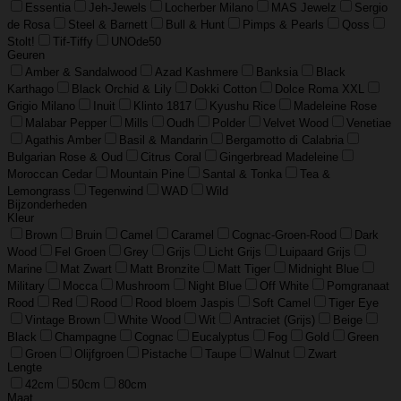
Essentia
Jeh-Jewels
Locherber Milano
MAS Jewelz
Sergio
de Rosa
Steel & Barnett
Bull & Hunt
Pimps & Pearls
Qoss
Stolt!
Tif-Tiffy
UNOde50
Geuren
Amber & Sandalwood
Azad Kashmere
Banksia
Black
Karthago
Black Orchid & Lily
Dokki Cotton
Dolce Roma XXL
Grigio Milano
Inuit
Klinto 1817
Kyushu Rice
Madeleine Rose
Malabar Pepper
Mills
Oudh
Polder
Velvet Wood
Venetiae
Agathis Amber
Basil & Mandarin
Bergamotto di Calabria
Bulgarian Rose & Oud
Citrus Coral
Gingerbread Madeleine
Moroccan Cedar
Mountain Pine
Santal & Tonka
Tea &
Lemongrass
Tegenwind
WAD
Wild
Bijzonderheden
Kleur
Brown
Bruin
Camel
Caramel
Cognac-Groen-Rood
Dark
Wood
Fel Groen
Grey
Grijs
Licht Grijs
Luipaard Grijs
Marine
Mat Zwart
Matt Bronzite
Matt Tiger
Midnight Blue
Military
Mocca
Mushroom
Night Blue
Off White
Pomgranaat
Rood
Red
Rood
Rood bloem Jaspis
Soft Camel
Tiger Eye
Vintage Brown
White Wood
Wit
Antraciet (Grijs)
Beige
Black
Champagne
Cognac
Eucalyptus
Fog
Gold
Green
Groen
Olijfgroen
Pistache
Taupe
Walnut
Zwart
Lengte
42cm
50cm
80cm
Maat