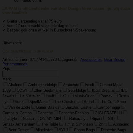
een ronde vorm.
LA-PAM is officieel dealer van Bear Design leren tassen lijn, wij staan
voor kwaliteit.
✓ Gratis verzending vanaf 75 euro
✓ Voor 17 uur besteld volgende dag in huis!
✓ Bezoek ook onze winkel in Bunschoten-Spakenburg
Uitverkocht
Ook beschikbaar in de winkel
Artikelnummer:
8717741483673
Categorieën:
Accessoires
,
Bear Design
,
Portemonnees
Prijs
Merk
Abalone
Ambergeurblokje
Ambiente
Bindi
Cereria Molla
1899
COSY
Ellen Beekmans
Geurblokje
Ibiza Dreams
IBU
Jewels
La N'Atelier
Leeff
LeJu
Musk-Oudh
Pomax
Rustik
Lys
Senz
SjaalMania
The Chesterfield Brand
The Craft Shop
Van de Zotte
Bauer Basics
Bunzlau Castle
Campomaggi
Camps & Camps
Depeche
Depeche-Fashion
GIGI FRATELLI
Lifestyle
Noosa
ON MY MINT
Rabarany
Ripani
SILT
Smaak Amsterdam
The Table
Tim & Simonsen
Zhrill
Abbacino
Bear Design
Blinckstar
BYLJ
Chabo Bags
Depeche Bags