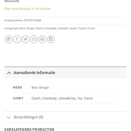
Uitverkocht
Ook beschikbaar in de winkel
Artikelnummer:
8717741112689
Categorieën:
Bear Design
,
Clutch
,
Crossbody
,
Schouder tassen
,
Tassen
,
Travel
Aanvullende informatie
Bear Design
MERK
Clutch, Crossbody, schoudertas, Tas, Travel
SOORT
Beoordelingen (0)
GERELATEERDE PRODUCTEN