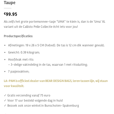
Taupe
99.95
€
Als zelfs het grote portemonnee-tasje “UMA” te klein is, dan is de ‘Uma’ XL
variant uit de Callisto Pelle Collectie écht iets voor jou!
Productspecificaties:
Afmetingen: 19 x 26 x 5 CM (hxbxd). De tas is 12 cm dik wanneer gevuld;
Gewicht: 0.39 kilogram;
Hoofdvak met rits:
– 3-delige vakindeling in de tas, waarvan 1 met ritssluiting;
7 pasjesvakken;
LA-PAM is officieel dealer van BEAR DESIGN BAGS, leren tassen lijn, wij staan
voor kwaliteit.
✓ Gratis verzending vanaf 75 euro
✓ Voor 17 uur besteld volgende dag in huis!
✓ Bezoek ook onze winkel in Bunschoten-Spakenburg