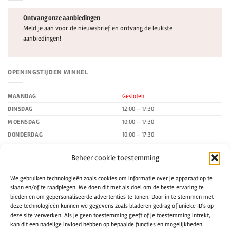
Ontvang onze aanbiedingen
Meld je aan voor de nieuwsbrief en ontvang de leukste
aanbiedingen!
OPENINGSTIJDEN WINKEL
MAANDAG
Gesloten
DINSDAG
12:00 – 17:30
WOENSDAG
10:00 – 17:30
DONDERDAG
10:00 – 17:30
VRIJDAG
10:00 – 17:30
Beheer cookie toestemming
ZATERDAG
10:00 – 17:00
ZONDAG
Gesloten
We gebruiken technologieën zoals cookies om informatie over je apparaat op te
slaan en/of te raadplegen. We doen dit met als doel om de beste ervaring te
bieden en om gepersonaliseerde advertenties te tonen. Door in te stemmen met
CONTACTGEGEVENS
deze technologieën kunnen we gegevens zoals bladeren gedrag of unieke ID's op
deze site verwerken. Als je geen toestemming geeft of je toestemming intrekt,
La-Pam
kan dit een nadelige invloed hebben op bepaalde functies en mogelijkheden.