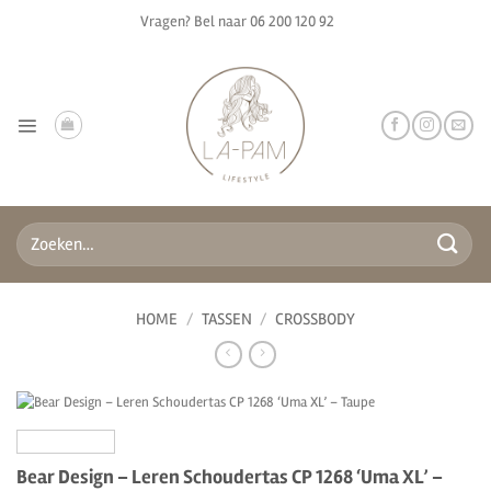
Ga
Vragen? Bel naar
06 200 120 92
naar
inhoud
Zoeken
naar:
HOME
/
TASSEN
/
CROSSBODY
Bear Design – Leren Schoudertas CP 1268 ‘Uma XL’ –