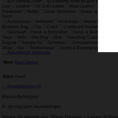
925 Sterling Zilver
925 sterling zilver en gold filled
925 
Leer
Leather
Ox Soft Leather
Real Leather
Runder L
Parelmoer
Teddy
Zwaar Verzilverd
Zwaar verzilverd (1
Soort
Accessoires
Armband
Armbandje
Aroma Diffuser
Business Bag
Clip
Clutch
Creditcard Houder
Creditc
Geurkaart
Hand- & Bodylotion
Hand- & Bodywash
H
Tasje
Mills
Mini Bag
Muts
Navulling ‘Catalytic’ Geur
Rugzak
Sample Kit
Schoenen
Schouderband
schoud
Strap
Tas
Telefoontasje
Textiel & Roomspray
Toiletta
Aanvullende informatie
Merk
Bear Design
Kleur
Zwart
Beoordelingen (0)
Beoordelingen
Er zijn nog geen beoordelingen.
Wees de eerste om “Bear Design – Leren Schoud