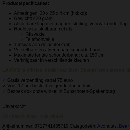
Productspecificaties:
Afmetingen: 20 x 25 x 4 cm (hxbxd);
Gewicht: 420 gram;
Afsluitbare flap met magneetsluiting; voorvak onder flap
Hoofdvak afsluitbaar met rits;
Ritsvakje
Telefoonvakje
1 ritsvak aan de achterkant;
Verstelbare en afneembare schouderband;
Maximale lengte schouderband: c.a. 150 cm;
Verkrijgbaar in verschillende kleuren
LA-PAM is officieel dealer van Bear Design leren tassen lijn
✓ Gratis verzending vanaf 75 euro
✓ Voor 17 uur besteld volgende dag in huis!
✓ Bezoek ook onze winkel in Bunschoten-Spakenburg
Uitverkocht
Ook beschikbaar in de winkel
Artikelnummer:
8717741435719
Categorieën:
Avondtas
,
Bear