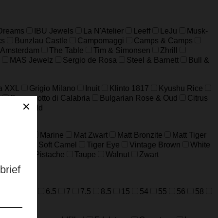
 Dreams
IBU Jewels
La N'Atelier
Leeff
LeJu
Musk-
cs
Bunzlau Castle
Campomaggi
Camps & Camps
 Amsterdam
The Table
Tim & Simonsen
Zhrill
MAS Jewelz
Sergio de Rosa
Steel & Barnett
Bull &
a XXL
Grigio Milano
Inuit
Klinto 1817
Kyushu Rice
n
Bergamotto di Calabria
Bulgarian Rose & Oud
Citrus
WAD
Wild
ard Grijs
Marine
Mat Zwart
Matt Bronzite
Matt Tiger
m Jaspis
Soft Camel
Tiger Eye
Vintage Brown
White
ijfgroen
Pistache
Taupe
Walnut
Zwart
=M
52=L
6.5
7
7.5
8.5
15
54
55
56
58