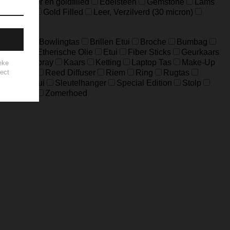
ideerd zilver en goldfilled
Edelsteen
Gemstone
Lams
Edelstaal
Gold Filled
Leer, Verzilverd (30 micron)
Big Bag
Bowlingtas
Brillen Etui
Broche
Bumbag
eloptas
Etherische Olie
Etui
Fiber Sticks
Geurkaars
Home-Spray
Kaars
Ketting
Laptop Tas
Make-Up
ouch Bag
Reed Diffuser
Riem
Ring
Rugtas
Sleuteletui
Sleutelhanger
Special Edition
Stolp
es
Zeep
Zomerhoed