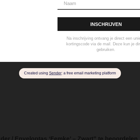
sterling Zilver geoxideerd, Goldfilled
925 sterling zilver, geox
eer
Zilver Verguld
100% katoen
Acetaat
Buffelhoorn
5 micron)
Autogeur
Avondtasje
Bandana
Beanie
Bedel
Belt
ard Wallet
Crossbody
Eau de Parfum
Enkelbandje
Env
andschoen
Handtas
Hanger
Heuptas
Hoed
Hoedje
brander
Navulling Reed Diffuser
Oorbel
Portemonnee
P
ertas
Set Lont-trimmer en Kaarsendover
Shopper
Sjaal
s
Tote Bag
Travel
Trigger
Weekendtas
Wierookstokj
er / Enveloptas ‘Femke’ – Zwart” te beoordelen