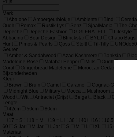
Prijs
Merk
Abalone
Ambergeurblokje
Ambiente
Bindi
Cereria
Oudh
Pomax
Rustik Lys
Senz
SjaalMania
The Ches
Depeche
Depeche-Fashion
GIGI FRATELLI
Lifestyle
Abbacino
Bear Design
Blinckstar
BYLJ
Chabo Bags
Hunt
Pimps & Pearls
Qoss
Stolt!
Tif-Tiffy
UNOde50
Geuren
Amber & Sandalwood
Azad Kashmere
Banksia
Blac
Madeleine Rose
Malabar Pepper
Mills
Oudh
Polder
Coral
Gingerbread Madeleine
Moroccan Cedar
Mounta
Bijzonderheden
Kleur
Brown
Bruin
Camel
Caramel
Cognac-Groen-Roo
Midnight Blue
Military
Mocca
Mushroom
Night Blu
Wood
Wit
Antraciet (Grijs)
Beige
Black
Champagn
Lengte
42cm
50cm
80cm
Maat
17 = S
18 = M
19 = L
38
40
16
16.5
17.5
60
S Jar
M Jar
L Jar
S
M
L
XL
15 cm / 5.9 in
Materiaal