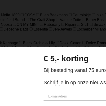
 Molla 1899
COSY
Ellen Beekmans
Geurblokje
Ibiza
terfield Brand
The Craft Shop
Van de Zotte
Bauer Basi
Noosa
ON MY MINT
Rabarany
Ripani
SILT
Smaak
Depeche Bags
Essentia
Jeh-Jewels
Locherber Milano
k Karthago
Black Orchid & Lily
Dokki Cotton
Dolce Rom
Velvet Wood
Venetiae
Agathis Amber
Basil & Mandari
in Pine
Santal & Tonka
Tea & Lemongrass
Tegenwind
d
Dark Wood
Fel Groen
Grey
Grijs
Licht Grijs
Luipa
e
Off White
Pomgranaat Rood
Red
Rood
Rood bloe
e
Cognac
Eucalyptus
Fog
Gold
Green
Groen
Ol
18.5
37
39
41
8
L/XL
S/M
XXS/XS
48=S
50
ch