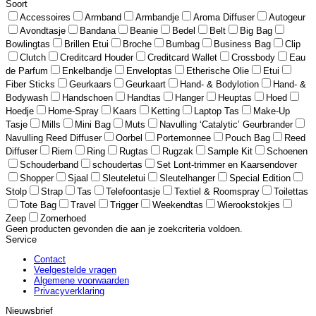
Soort
Accessoires
Armband
Armbandje
Aroma Diffuser
Autogeur
Avondtasje
Bandana
Beanie
Bedel
Belt
Big Bag
Bowlingtas
Brillen Etui
Broche
Bumbag
Business Bag
Clip
Clutch
Creditcard Houder
Creditcard Wallet
Crossbody
Eau
de Parfum
Enkelbandje
Enveloptas
Etherische Olie
Etui
Fiber Sticks
Geurkaars
Geurkaart
Hand- & Bodylotion
Hand- &
Bodywash
Handschoen
Handtas
Hanger
Heuptas
Hoed
Hoedje
Home-Spray
Kaars
Ketting
Laptop Tas
Make-Up
Tasje
Mills
Mini Bag
Muts
Navulling ‘Catalytic’ Geurbrander
Navulling Reed Diffuser
Oorbel
Portemonnee
Pouch Bag
Reed
Diffuser
Riem
Ring
Rugtas
Rugzak
Sample Kit
Schoenen
Schouderband
schoudertas
Set Lont-trimmer en Kaarsendover
Shopper
Sjaal
Sleuteletui
Sleutelhanger
Special Edition
Stolp
Strap
Tas
Telefoontasje
Textiel & Roomspray
Toilettas
Tote Bag
Travel
Trigger
Weekendtas
Wierookstokjes
Zeep
Zomerhoed
Geen producten gevonden die aan je zoekcriteria voldoen.
Service
Contact
Veelgestelde vragen
Algemene voorwaarden
Privacyverklaring
Nieuwsbrief