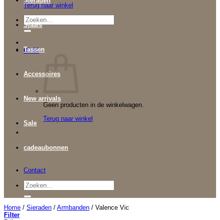
Sieraden
Terug naar winkel
Zoeken
Sjaals
naar:
Tassen
€
0.00
Accessoires
New arrivals
Geen producten in de winkelwagen.
Terug naar winkel
Sale
cadeaubonnen
Contact
Zoeken
naar:
Home
/
Sieraden
/
Armbanden
/
Valence Vic
Filter