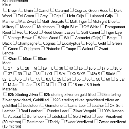
Bijzonderheden
Kleur
Brown
Bruin
Camel
Caramel
Cognac-Groen-Rood
Dark
Wood
Fel Groen
Grey
Grijs
Licht Grijs
Luipaard Grijs
Marine
Mat Zwart
Matt Bronzite
Matt Tiger
Midnight Blue
Military
Mocca
Mushroom
Night Blue
Off White
Pomgranaat
Rood
Red
Rood
Rood bloem Jaspis
Soft Camel
Tiger Eye
Vintage Brown
White Wood
Wit
Antraciet (Grijs)
Beige
Black
Champagne
Cognac
Eucalyptus
Fog
Gold
Green
Groen
Olijfgroen
Pistache
Taupe
Walnut
Zwart
Lengte
42cm
50cm
80cm
Maat
17 = S
18 = M
19 = L
38
40
16
16.5
17.5
18.5
37
39
41
8
L/XL
S/M
XXS/XS
48=S
50=M
52=L
6.5
7
7.5
8.5
15
54
55
56
58
60
S Jar
M Jar
L Jar
S
M
L
XL
15 cm / 5.9 inch
Materiaal
925 Sterling Zilver
925 sterling zilver en gold filled
925 sterling
Zilver geoxideerd, Goldfilled
925 sterling zilver, geoxideerd zilver en
goldfilled
Edelsteen
Gemstone
Lams Leer
Leather
Ox Soft
Leather
Real Leather
Runder Leer
Zilver Verguld
100% katoen
Acetaat
Buffelhoorn
Edelstaal
Gold Filled
Leer, Verzilverd
(30 micron)
Parelmoer
Teddy
Zwaar Verzilverd
Zwaar verzilverd
(15 micron)