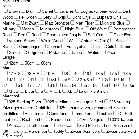
Bijzonderheden
Kleur
Brown
Bruin
Camel
Caramel
Cognac-Groen-Rood
Dark
Wood
Fel Groen
Grey
Grijs
Licht Grijs
Luipaard Grijs
Marine
Mat Zwart
Matt Bronzite
Matt Tiger
Midnight Blue
Military
Mocca
Mushroom
Night Blue
Off White
Pomgranaat
Rood
Red
Rood
Rood bloem Jaspis
Soft Camel
Tiger Eye
Vintage Brown
White Wood
Wit
Antraciet (Grijs)
Beige
Black
Champagne
Cognac
Eucalyptus
Fog
Gold
Green
Groen
Olijfgroen
Pistache
Taupe
Walnut
Zwart
Lengte
42cm
50cm
80cm
Maat
17 = S
18 = M
19 = L
38
40
16
16.5
17.5
18.5
37
39
41
8
L/XL
S/M
XXS/XS
48=S
50=M
52=L
6.5
7
7.5
8.5
15
54
55
56
58
60
S Jar
M Jar
L Jar
S
M
L
XL
15 cm / 5.9 inch
Materiaal
925 Sterling Zilver
925 sterling zilver en gold filled
925 sterling
Zilver geoxideerd, Goldfilled
925 sterling zilver, geoxideerd zilver en
goldfilled
Edelsteen
Gemstone
Lams Leer
Leather
Ox Soft
Leather
Real Leather
Runder Leer
Zilver Verguld
100% katoen
Acetaat
Buffelhoorn
Edelstaal
Gold Filled
Leer, Verzilverd
(30 micron)
Parelmoer
Teddy
Zwaar Verzilverd
Zwaar verzilverd
(15 micron)