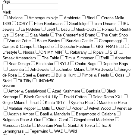
Prijs
Merk
Abalone
Ambergeurblokje
Ambiente
Bindi
Cereria Molla
1899
COSY
Ellen Beekmans
Geurblokje
Ibiza Dreams
IBU
Jewels
La N'Atelier
Leeff
LeJu
Musk-Oudh
Pomax
Rustik
Lys
Senz
SjaalMania
The Chesterfield Brand
The Craft Shop
Van de Zotte
Bauer Basics
Bunzlau Castle
Campomaggi
Camps & Camps
Depeche
Depeche-Fashion
GIGI FRATELLI
Lifestyle
Noosa
ON MY MINT
Rabarany
Ripani
SILT
Smaak Amsterdam
The Table
Tim & Simonsen
Zhrill
Abbacino
Bear Design
Blinckstar
BYLJ
Chabo Bags
Depeche Bags
Essentia
Jeh-Jewels
Locherber Milano
MAS Jewelz
Sergio
de Rosa
Steel & Barnett
Bull & Hunt
Pimps & Pearls
Qoss
Stolt!
Tif-Tiffy
UNOde50
Geuren
Amber & Sandalwood
Azad Kashmere
Banksia
Black
Karthago
Black Orchid & Lily
Dokki Cotton
Dolce Roma XXL
Grigio Milano
Inuit
Klinto 1817
Kyushu Rice
Madeleine Rose
Malabar Pepper
Mills
Oudh
Polder
Velvet Wood
Venetiae
Agathis Amber
Basil & Mandarin
Bergamotto di Calabria
Bulgarian Rose & Oud
Citrus Coral
Gingerbread Madeleine
Moroccan Cedar
Mountain Pine
Santal & Tonka
Tea &
Lemongrass
Tegenwind
WAD
Wild