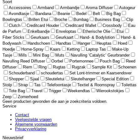
Soort
Accessoires
Armband
Armbandje
Aroma Diffuser
Autogeur
Avondtasje
Bandana
Beanie
Bedel
Belt
Big Bag
Bowlingtas
Brillen Etui
Broche
Bumbag
Business Bag
Clip
Clutch
Creditcard Houder
Creditcard Wallet
Crossbody
Eau
de Parfum
Enkelbandje
Enveloptas
Etherische Olie
Etui
Fiber Sticks
Geurkaars
Geurkaart
Hand- & Bodylotion
Hand- &
Bodywash
Handschoen
Handtas
Hanger
Heuptas
Hoed
Hoedje
Home-Spray
Kaars
Ketting
Laptop Tas
Make-Up
Tasje
Mills
Mini Bag
Muts
Navulling ‘Catalytic’ Geurbrander
Navulling Reed Diffuser
Oorbel
Portemonnee
Pouch Bag
Reed
Diffuser
Riem
Ring
Rugtas
Rugzak
Sample Kit
Schoenen
Schouderband
schoudertas
Set Lont-trimmer en Kaarsendover
Shopper
Sjaal
Sleuteletui
Sleutelhanger
Special Edition
Stolp
Strap
Tas
Telefoontasje
Textiel & Roomspray
Toilettas
Tote Bag
Travel
Trigger
Weekendtas
Wierookstokjes
Zeep
Zomerhoed
Geen producten gevonden die aan je zoekcriteria voldoen.
Service
Contact
Veelgestelde vragen
Algemene voorwaarden
Privacyverklaring
Nieuwsbrief