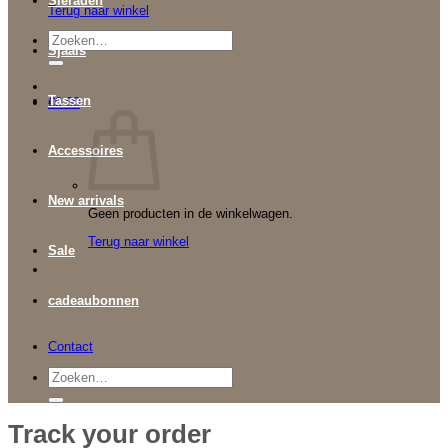
Sieraden
Terug naar winkel
Zoeken
Sjaals
naar:
Tassen
€
0.00
Accessoires
New arrivals
Geen producten in de winkelwagen.
Terug naar winkel
Sale
cadeaubonnen
Contact
Zoeken
naar:
Track your order