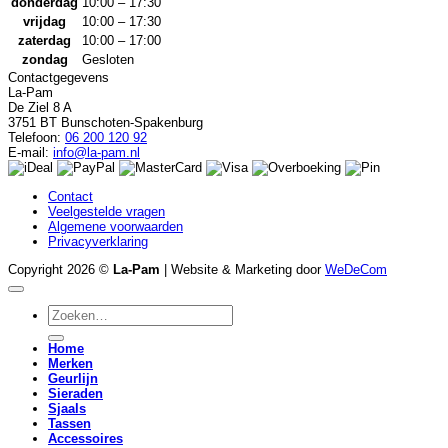
donderdag
10:00 – 17:30
vrijdag
10:00 – 17:30
zaterdag
10:00 – 17:00
zondag
Gesloten
Contactgegevens
La-Pam
De Ziel 8 A
3751 BT Bunschoten-Spakenburg
Telefoon:
06 200 120 92
E-mail:
info@la-pam.nl
Contact
Veelgestelde vragen
Algemene voorwaarden
Privacyverklaring
Copyright 2026 ©
La-Pam
| Website & Marketing door
WeDeCom
Zoeken
naar:
Home
Merken
Geurlijn
Sieraden
Sjaals
Tassen
Accessoires