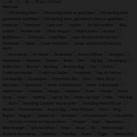
M
L
XL
15 cm / 5.9 inch
Materiaal
925 Sterling Zilver
925 sterling zilver en gold filled
925 sterling Zilver
geoxideerd, Goldfilled
925 sterling zilver, geoxideerd zilver en goldfilled
Edelsteen
Gemstone
Lams Leer
Leather
Ox Soft Leather
Real
Leather
Runder Leer
Zilver Verguld
100% katoen
Acetaat
Buffelhoorn
Edelstaal
Gold Filled
Leer, Verzilverd (30 micron)
Parelmoer
Teddy
Zwaar Verzilverd
Zwaar verzilverd (15 micron)
Soort
Accessoires
Armband
Armbandje
Aroma Diffuser
Autogeur
Avondtasje
Bandana
Beanie
Bedel
Belt
Big Bag
Bowlingtas
Brillen Etui
Broche
Bumbag
Business Bag
Clip
Clutch
Creditcard Houder
Creditcard Wallet
Crossbody
Eau de Parfum
Enkelbandje
Enveloptas
Etherische Olie
Etui
Fiber Sticks
Geurkaars
Geurkaart
Hand- & Bodylotion
Hand- & Bodywash
Handschoen
Handtas
Hanger
Heuptas
Hoed
Hoedje
Home-
Spray
Kaars
Ketting
Laptop Tas
Make-Up Tasje
Mills
Mini Bag
Muts
Navulling ‘Catalytic’ Geurbrander
Navulling Reed Diffuser
Oorbel
Portemonnee
Pouch Bag
Reed Diffuser
Riem
Ring
Rugtas
Rugzak
Sample Kit
Schoenen
Schouderband
schoudertas
Set Lont-trimmer en Kaarsendover
Shopper
Sjaal
Sleuteletui
Sleutelhanger
Special Edition
Stolp
Strap
Tas
Telefoontasje
Textiel & Roomspray
Toilettas
Tote Bag
Travel
Trigger
Weekendtas