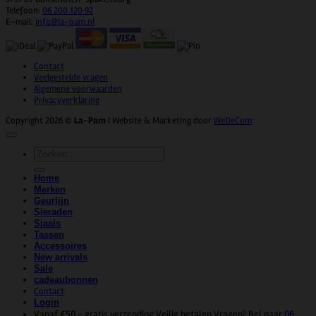
Telefoon:
06 200 120 92
E-mail:
info@la-pam.nl
Contact
Veelgestelde vragen
Algemene voorwaarden
Privacyverklaring
Copyright 2026 ©
La-Pam
| Website & Marketing door
WeDeCom
Zoeken
naar:
Home
Merken
Geurlijn
Sieraden
Sjaals
Tassen
Accessoires
New arrivals
Sale
cadeaubonnen
Contact
Login
Vanaf €50,- gratis verzending
Veilig betalen
Vragen? Bel naar
06