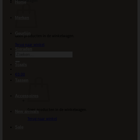
Winkelwagen
Home
Merken
Geurlijn
Geen producten in de winkelwagen.
Terug naar winkel
Sieraden
Zoeken
naar:
Sjaals
€
0.00
Tassen
Accessoires
Geen producten in de winkelwagen.
New arrivals
Terug naar winkel
Sale