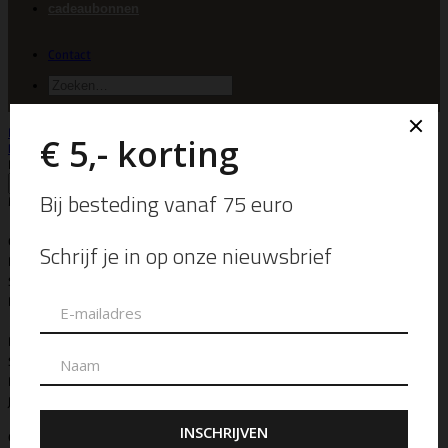
cadeaubonnen
Contact
Zoeken
naar:
Home
/
Yankee Candle
/
Signature
Filter
Prijs
Merk
Abalone
Ambergeurblokje
Ambiente
Bindi
Cereria Molla 1899
COSY
Ellen Beekmans
Geurblokje
Ibiza Dreams
IBU Jewels
La
N'Atelier
Leeff
LeJu
Musk-Oudh
Pomax
Rustik Lys
Senz
SjaalMania
The Chesterfield Brand
The Craft Shop
Van de Zotte
Bauer Basics
Bunzlau Castle
Campomaggi
Camps & Camps
Depeche
Depeche-Fashion
GIGI FRATELLI
Lifestyle
Noosa
ON MY MINT
Rabarany
Ripani
SILT
Smaak Amsterdam
The Table
Tim &
Simonsen
Zhrill
Abbacino
Bear Design
Blinckstar
BYLJ
Chabo
Bags
Depeche Bags
Essentia
Jeh-Jewels
Locherber Milano
MAS
Jewelz
Sergio de Rosa
Steel & Barnett
Bull & Hunt
Pimps & Pearls
Qoss
Stolt!
Tif-Tiffy
UNOde50
Geuren