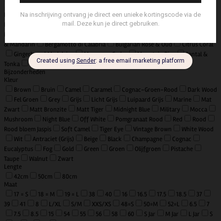
Amber & Sandalwood
Azad Kashmere
Banksia
Black Karthago
Black Orchid & Lily
Dokki Cotton
Dolce Roma XXL
Grigio Milano
Inuit
Klinto 1817
Kyushu Rice
Madeleine Rose
Malabar Pepper
Mills
Oudh
Polder
Velvet Wood
Venetiae
Agathis Amber
Basil
& Mandarin
Bergamotto di Calabria
Bulgarian Rose & Oud
Citrus Coral
Gingerbread Madeleine
Moroccan Cedar
Mountain Pine
Santal &
Tonka
Tea & Lemongrass
Tegenwind
WAD
Wild
Bijzonderheden
Kleur
Brown
Bruin
Camel
Caramel
Cognac-Groen-Rood
Dark Wood
Fel Groen
Grey
Grijs
Licht Grijs
Luipaard Grijs
Marine
Mat
Zwart
Matt Bronzite
Matt Tiger
Midnight Blue
Military
Mocca
Mushroom
Night Blue
Off White
Pomgranaat Rood
Red
Rood
Rood bloem Jaspis
Soft Camel
Tiger Eye
Vintage Brown
White Wood
Wit
Antraciet (Grijs)
Beige
Black
Champagne
Cognac
Eucalyptus
Fog
Gold
Green
Groen
Olijfgroen
Pistache
Taupe
Walnut
Zwart
Lengte
42cm
50cm
80cm
Maat
17 = S
18 = M
19 = L
38
40
16
16.5
17.5
18.5
37
39
41
8
L/XL
S/M
XXS/XS
48=S
50=M
52=L
6.5
7
7.5
8.5
15
54
55
56
58
60
S Jar
M Jar
L Jar
S