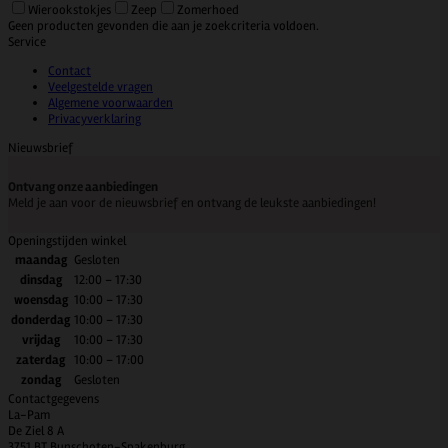
Wierookstokjes
Zeep
Zomerhoed
Geen producten gevonden die aan je zoekcriteria voldoen.
Service
Contact
Veelgestelde vragen
Algemene voorwaarden
Privacyverklaring
Nieuwsbrief
Ontvang onze aanbiedingen
Meld je aan voor de nieuwsbrief en ontvang de leukste aanbiedingen!
Openingstijden winkel
maandag
Gesloten
dinsdag
12:00 – 17:30
woensdag
10:00 – 17:30
donderdag
10:00 – 17:30
vrijdag
10:00 – 17:30
zaterdag
10:00 – 17:00
zondag
Gesloten
Contactgegevens
La-Pam
De Ziel 8 A
3751 BT Bunschoten-Spakenburg