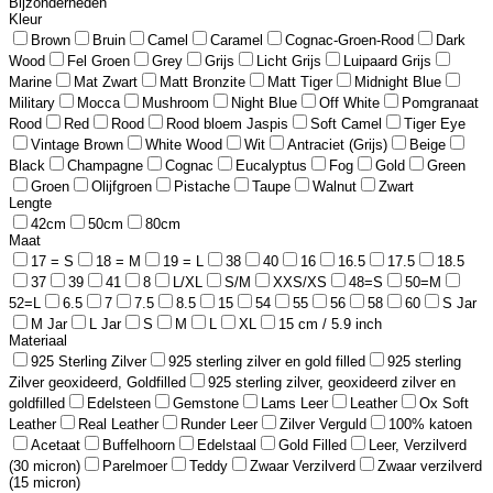
Bijzonderheden
Kleur
Brown
Bruin
Camel
Caramel
Cognac-Groen-Rood
Dark
Wood
Fel Groen
Grey
Grijs
Licht Grijs
Luipaard Grijs
Marine
Mat Zwart
Matt Bronzite
Matt Tiger
Midnight Blue
Military
Mocca
Mushroom
Night Blue
Off White
Pomgranaat
Rood
Red
Rood
Rood bloem Jaspis
Soft Camel
Tiger Eye
Vintage Brown
White Wood
Wit
Antraciet (Grijs)
Beige
Black
Champagne
Cognac
Eucalyptus
Fog
Gold
Green
Groen
Olijfgroen
Pistache
Taupe
Walnut
Zwart
Lengte
42cm
50cm
80cm
Maat
17 = S
18 = M
19 = L
38
40
16
16.5
17.5
18.5
37
39
41
8
L/XL
S/M
XXS/XS
48=S
50=M
52=L
6.5
7
7.5
8.5
15
54
55
56
58
60
S Jar
M Jar
L Jar
S
M
L
XL
15 cm / 5.9 inch
Materiaal
925 Sterling Zilver
925 sterling zilver en gold filled
925 sterling
Zilver geoxideerd, Goldfilled
925 sterling zilver, geoxideerd zilver en
goldfilled
Edelsteen
Gemstone
Lams Leer
Leather
Ox Soft
Leather
Real Leather
Runder Leer
Zilver Verguld
100% katoen
Acetaat
Buffelhoorn
Edelstaal
Gold Filled
Leer, Verzilverd
(30 micron)
Parelmoer
Teddy
Zwaar Verzilverd
Zwaar verzilverd
(15 micron)