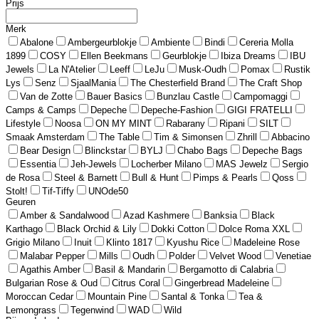
Prijs
Merk
Abalone
Ambergeurblokje
Ambiente
Bindi
Cereria Molla
1899
COSY
Ellen Beekmans
Geurblokje
Ibiza Dreams
IBU
Jewels
La N'Atelier
Leeff
LeJu
Musk-Oudh
Pomax
Rustik
Lys
Senz
SjaalMania
The Chesterfield Brand
The Craft Shop
Van de Zotte
Bauer Basics
Bunzlau Castle
Campomaggi
Camps & Camps
Depeche
Depeche-Fashion
GIGI FRATELLI
Lifestyle
Noosa
ON MY MINT
Rabarany
Ripani
SILT
Smaak Amsterdam
The Table
Tim & Simonsen
Zhrill
Abbacino
Bear Design
Blinckstar
BYLJ
Chabo Bags
Depeche Bags
Essentia
Jeh-Jewels
Locherber Milano
MAS Jewelz
Sergio
de Rosa
Steel & Barnett
Bull & Hunt
Pimps & Pearls
Qoss
Stolt!
Tif-Tiffy
UNOde50
Geuren
Amber & Sandalwood
Azad Kashmere
Banksia
Black
Karthago
Black Orchid & Lily
Dokki Cotton
Dolce Roma XXL
Grigio Milano
Inuit
Klinto 1817
Kyushu Rice
Madeleine Rose
Malabar Pepper
Mills
Oudh
Polder
Velvet Wood
Venetiae
Agathis Amber
Basil & Mandarin
Bergamotto di Calabria
Bulgarian Rose & Oud
Citrus Coral
Gingerbread Madeleine
Moroccan Cedar
Mountain Pine
Santal & Tonka
Tea &
Lemongrass
Tegenwind
WAD
Wild