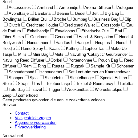
Soort
Accessoires
Armband
Armbandje
Aroma Diffuser
Autogeur
Avondtasje
Bandana
Beanie
Bedel
Belt
Big Bag
Bowlingtas
Brillen Etui
Broche
Bumbag
Business Bag
Clip
Clutch
Creditcard Houder
Creditcard Wallet
Crossbody
Eau
de Parfum
Enkelbandje
Enveloptas
Etherische Olie
Etui
Fiber Sticks
Geurkaars
Geurkaart
Hand- & Bodylotion
Hand- &
Bodywash
Handschoen
Handtas
Hanger
Heuptas
Hoed
Hoedje
Home-Spray
Kaars
Ketting
Laptop Tas
Make-Up
Tasje
Mills
Mini Bag
Muts
Navulling ‘Catalytic’ Geurbrander
Navulling Reed Diffuser
Oorbel
Portemonnee
Pouch Bag
Reed
Diffuser
Riem
Ring
Rugtas
Rugzak
Sample Kit
Schoenen
Schouderband
schoudertas
Set Lont-trimmer en Kaarsendover
Shopper
Sjaal
Sleuteletui
Sleutelhanger
Special Edition
Stolp
Strap
Tas
Telefoontasje
Textiel & Roomspray
Toilettas
Tote Bag
Travel
Trigger
Weekendtas
Wierookstokjes
Zeep
Zomerhoed
Geen producten gevonden die aan je zoekcriteria voldoen.
Service
Contact
Veelgestelde vragen
Algemene voorwaarden
Privacyverklaring
Nieuwsbrief