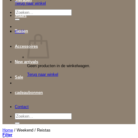
Sieraden
Terug naar winkel
Zoeken
Sjaals
naar:
Tassen
€
0.00
Accessoires
New arrivals
Geen producten in de winkelwagen.
Terug naar winkel
Sale
cadeaubonnen
Contact
Zoeken
naar:
Home
/
Weekend / Reistas
Filter