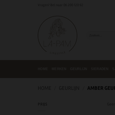
Ga
Vragen? Bel naar
06 200 120 92
naar
inhoud
Zoeken
naar:
HOME
MERKEN
GEURLIJN
SIERADEN
S
HOME
/
GEURLIJN
/
AMBER GEU
PRIJS
Geen