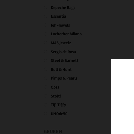
Depeche Bags
Essentia
Jeh-Jewels
Locherber Milano
MAS Jewelz
Sergio de Rosa
Steel & Barnett
Bull & Hunt
Pimps & Pearls
Qoss
Stolt!
Tif-Tiffy
UNOde50
GEUREN