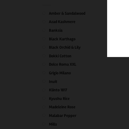
Amber & Sandalwood
Azad Kashmere
Banksia
Black Karthago
Black Orchid & Lily
Dokki Cotton
Dolce Roma XXL
Grigio Milano
Inuit
Klinto 1817
Kyushu Rice
Madeleine Rose
Malabar Pepper
Mills