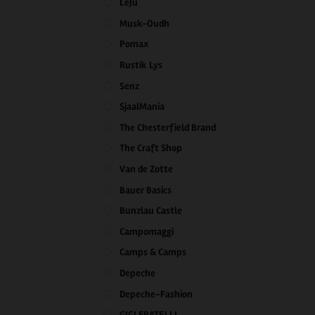
LeJu
Musk-Oudh
Pomax
Rustik Lys
Senz
SjaalMania
The Chesterfield Brand
The Craft Shop
Van de Zotte
Bauer Basics
Bunzlau Castle
Campomaggi
Camps & Camps
Depeche
Depeche-Fashion
GIGI FRATELLI