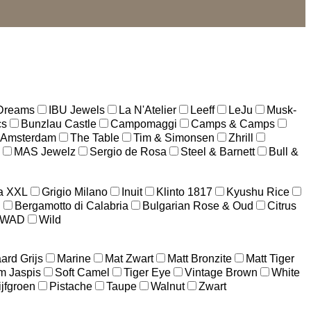
 Dreams
IBU Jewels
La N'Atelier
Leeff
LeJu
Musk-
cs
Bunzlau Castle
Campomaggi
Camps & Camps
 Amsterdam
The Table
Tim & Simonsen
Zhrill
MAS Jewelz
Sergio de Rosa
Steel & Barnett
Bull &
a XXL
Grigio Milano
Inuit
Klinto 1817
Kyushu Rice
n
Bergamotto di Calabria
Bulgarian Rose & Oud
Citrus
WAD
Wild
ard Grijs
Marine
Mat Zwart
Matt Bronzite
Matt Tiger
m Jaspis
Soft Camel
Tiger Eye
Vintage Brown
White
ijfgroen
Pistache
Taupe
Walnut
Zwart