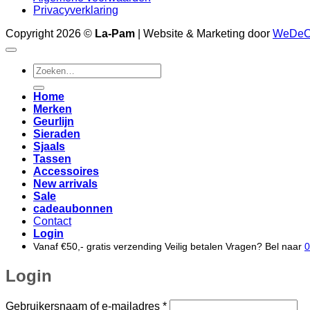
Privacyverklaring
Copyright 2026 ©
La-Pam
| Website & Marketing door
WeDe
Zoeken
naar:
Home
Merken
Geurlijn
Sieraden
Sjaals
Tassen
Accessoires
New arrivals
Sale
cadeaubonnen
Contact
Login
Vanaf €50,- gratis verzending
Veilig betalen
Vragen? Bel naar
0
Login
Vereist
Gebruikersnaam of e-mailadres
*