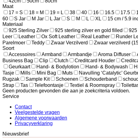
42cm
50cm
80cm
Maat
17 = S
18 = M
19 = L
38
40
16
16.5
17.5
60
S Jar
M Jar
L Jar
S
M
L
XL
15 cm / 5.9 in
Materiaal
925 Sterling Zilver
925 sterling zilver en gold filled
925 
Leer
Leather
Ox Soft Leather
Real Leather
Runder L
Parelmoer
Teddy
Zwaar Verzilverd
Zwaar verzilverd (1
Soort
Accessoires
Armband
Armbandje
Aroma Diffuser
Business Bag
Clip
Clutch
Creditcard Houder
Creditc
Geurkaart
Hand- & Bodylotion
Hand- & Bodywash
H
Tasje
Mills
Mini Bag
Muts
Navulling ‘Catalytic’ Geur
Rugzak
Sample Kit
Schoenen
Schouderband
schoud
Strap
Tas
Telefoontasje
Textiel & Roomspray
Toiletta
Geen producten gevonden die aan je zoekcriteria voldoen.
Service
Contact
Veelgestelde vragen
Algemene voorwaarden
Privacyverklaring
Nieuwsbrief