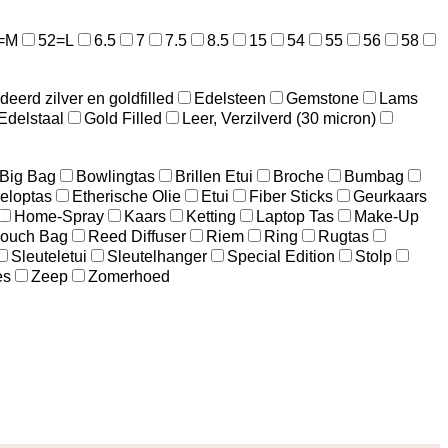
=M
52=L
6.5
7
7.5
8.5
15
54
55
56
58
ideerd zilver en goldfilled
Edelsteen
Gemstone
Lams
Edelstaal
Gold Filled
Leer, Verzilverd (30 micron)
Big Bag
Bowlingtas
Brillen Etui
Broche
Bumbag
eloptas
Etherische Olie
Etui
Fiber Sticks
Geurkaars
Home-Spray
Kaars
Ketting
Laptop Tas
Make-Up
ouch Bag
Reed Diffuser
Riem
Ring
Rugtas
Sleuteletui
Sleutelhanger
Special Edition
Stolp
es
Zeep
Zomerhoed