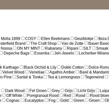
 Molla 1899
COSY
Ellen Beekmans
Geurblokje
Ibiza
terfield Brand
The Craft Shop
Van de Zotte
Bauer Basi
Noosa
ON MY MINT
Rabarany
Ripani
SILT
Smaak
Depeche Bags
Essentia
Jeh-Jewels
Locherber Milano
k Karthago
Black Orchid & Lily
Dokki Cotton
Dolce Rom
Velvet Wood
Venetiae
Agathis Amber
Basil & Mandari
in Pine
Santal & Tonka
Tea & Lemongrass
Tegenwind
d
Dark Wood
Fel Groen
Grey
Grijs
Licht Grijs
Luipa
e
Off White
Pomgranaat Rood
Red
Rood
Rood bloe
e
Cognac
Eucalyptus
Fog
Gold
Green
Groen
Ol