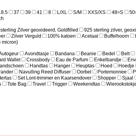
18.5
37
39
41
8
L/XL
S/M
XXS/XS
48=S
50
ch
sterling Zilver geoxideerd, Goldfilled
925 sterling zilver, geox
eer
Zilver Verguld
100% katoen
Acetaat
Buffelhoorn
5 micron)
Autogeur
Avondtasje
Bandana
Beanie
Bedel
Belt
ard Wallet
Crossbody
Eau de Parfum
Enkelbandje
Env
andschoen
Handtas
Hanger
Heuptas
Hoed
Hoedje
brander
Navulling Reed Diffuser
Oorbel
Portemonnee
P
ertas
Set Lont-trimmer en Kaarsendover
Shopper
Sjaal
s
Tote Bag
Travel
Trigger
Weekendtas
Wierookstokj