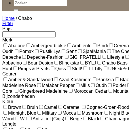
Zoeken
naar:
Home
/
Chabo
Filter
Prijs
Merk
Abalone
Ambergeurblokje
Ambiente
Bindi
Cereria
Oudh
Pomax
Rustik Lys
Senz
SjaalMania
The Ches
Depeche
Depeche-Fashion
GIGI FRATELLI
Lifestyle
Abbacino
Bear Design
Blinckstar
BYLJ
Chabo Bags
Hunt
Pimps & Pearls
Qoss
Stolt!
Tif-Tiffy
UNOde50
Geuren
Amber & Sandalwood
Azad Kashmere
Banksia
Blac
Madeleine Rose
Malabar Pepper
Mills
Oudh
Polder
Coral
Gingerbread Madeleine
Moroccan Cedar
Mounta
Bijzonderheden
Kleur
Brown
Bruin
Camel
Caramel
Cognac-Groen-Roo
Midnight Blue
Military
Mocca
Mushroom
Night Blu
Wood
Wit
Antraciet (Grijs)
Beige
Black
Champagn
Lengte