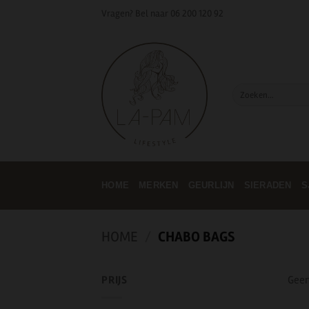
Ga
Vragen? Bel naar
06 200 120 92
naar
inhoud
Zoeken
naar:
HOME
MERKEN
GEURLIJN
SIERADEN
S
HOME
/
CHABO BAGS
PRIJS
Geen