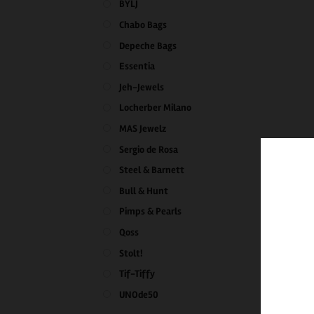
BYLJ
Chabo Bags
Depeche Bags
Essentia
Jeh-Jewels
Locherber Milano
MAS Jewelz
Sergio de Rosa
Steel & Barnett
Bull & Hunt
Pimps & Pearls
Qoss
Stolt!
Tif-Tiffy
UNOde50