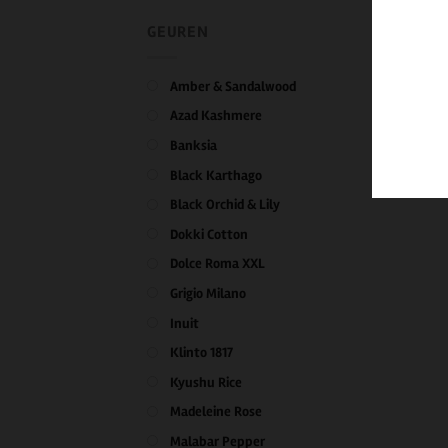
GEUREN
Amber & Sandalwood
Azad Kashmere
Banksia
Black Karthago
Black Orchid & Lily
Dokki Cotton
Dolce Roma XXL
Grigio Milano
Inuit
Klinto 1817
Kyushu Rice
Madeleine Rose
Malabar Pepper