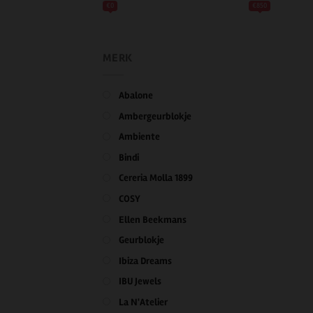
€0
€850
MERK
Abalone
Ambergeurblokje
Ambiente
Bindi
Cereria Molla 1899
COSY
Ellen Beekmans
Geurblokje
Ibiza Dreams
IBU Jewels
La N'Atelier