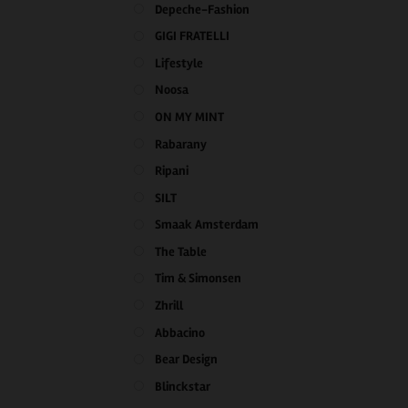
Depeche-Fashion
GIGI FRATELLI
Lifestyle
Noosa
ON MY MINT
Rabarany
Ripani
SILT
Smaak Amsterdam
The Table
Tim & Simonsen
Zhrill
Abbacino
Bear Design
Blinckstar